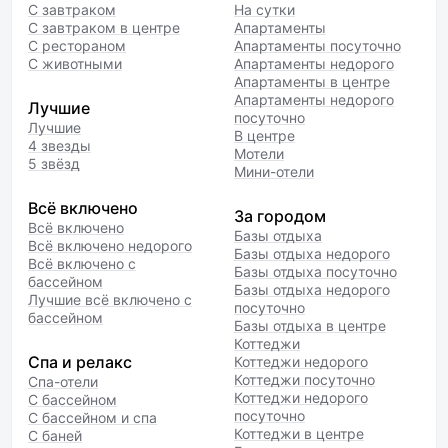
С завтраком
На сутки
С завтраком в центре
Апартаменты
С рестораном
Апартаменты посуточно
С животными
Апартаменты недорого
Апартаменты в центре
Апартаменты недорого
Лучшие
посуточно
Лучшие
В центре
4 звезды
Мотели
5 звёзд
Мини-отели
Всё включено
За городом
Всё включено
Базы отдыха
Всё включено недорого
Базы отдыха недорого
Всё включено с
Базы отдыха посуточно
бассейном
Базы отдыха недорого
Лучшие всё включено с
посуточно
бассейном
Базы отдыха в центре
Коттеджи
Спа и релакс
Коттеджи недорого
Коттеджи посуточно
Спа-отели
Коттеджи недорого
С бассейном
посуточно
С бассейном и спа
Коттеджи в центре
С баней