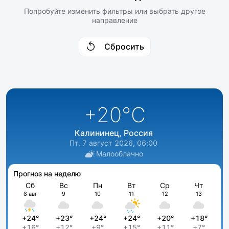
Попробуйте изменить фильтры или выбрать другое
направление
Сбросить
+20
°C
Калининец, Россия
Пт, 7 август 2026, 06:00
Малооблачно
Прогноз на неделю
Сб
Вс
Пн
Вт
Ср
Чт
8 авг
9
10
11
12
13
+24°
+23°
+24°
+24°
+20°
+18°
+16°
+12°
+9°
+15°
+11°
+7°