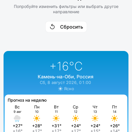
Попробуйте изменить фильтры или выбрать другое
направление
Сбросить
+16
°C
Камень-на-Оби, Россия
Сб, 8 август 2026, 01:00
Ясно
Прогноз на неделю
Вс
Пн
Вт
Ср
Чт
Пт
9 авг
10
11
12
13
14
+27°
+28°
+31°
+24°
+24°
+26°
+16°
+17°
+17°
+17°
+15°
+14°