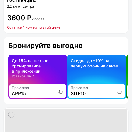
Гостиница Ё
2.2 км от центра
3600 ₽
2 гостя
Остался 1 номер по этой цене
Бронируйте выгодно
До 15% на первое
Скидка до –10% на
бронирование
первую бронь на сайте
н
в приложении
о
Установить
Промокод
Промокод
П
APP15
SITE10