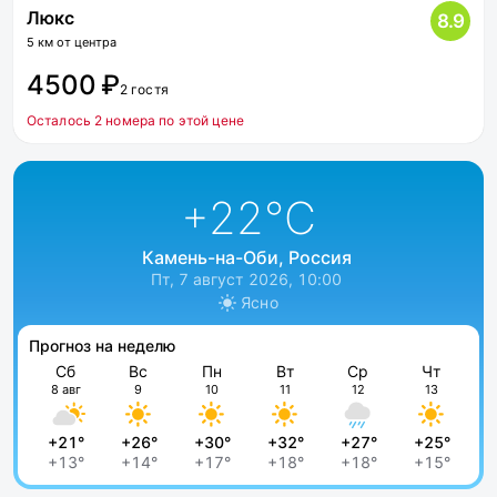
Люкс
8.9
5 км от центра
4500 ₽
2 гостя
Осталось 2 номера по этой цене
+22
°C
Камень-на-Оби, Россия
Пт, 7 август 2026, 10:00
Ясно
Прогноз на неделю
Сб
Вс
Пн
Вт
Ср
Чт
8 авг
9
10
11
12
13
+21°
+26°
+30°
+32°
+27°
+25°
+13°
+14°
+17°
+18°
+18°
+15°