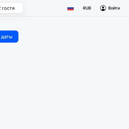
2 гостя
RUB
Войти
 даты