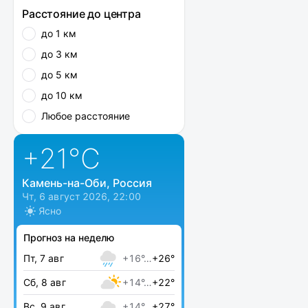
Расстояние до центра
до 1 км
до 3 км
до 5 км
до 10 км
Любое расстояние
+21
°C
Камень-на-Оби, Россия
Чт, 6 август 2026, 22:00
Ясно
Прогноз на неделю
Пт, 7 авг
+16°…
+26°
Сб, 8 авг
+14°…
+22°
Вс, 9 авг
+14°…
+27°