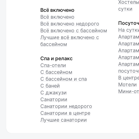
Хостелы
сутки
Всё включено
Всё включено
Посуточ
Всё включено недорого
На сутк
Всё включено с бассейном
Апарта
Лучшие всё включено с
Апартам
бассейном
Апартам
Апартам
Спа и релакс
Апартам
Спа-отели
посуточ
С бассейном
В центр
С бассейном и спа
Мотели
С баней
Мини-от
С джакузи
Санатории
Санатории недорого
Санатории в центре
Лучшие санатории