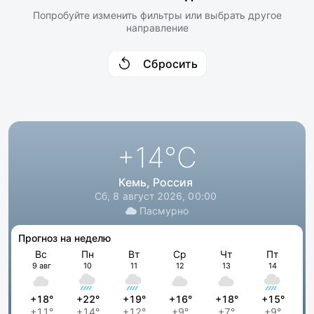
Попробуйте изменить фильтры или выбрать другое
направление
Сбросить
+14
°C
Кемь, Россия
Сб, 8 август 2026, 00:00
Пасмурно
Прогноз на неделю
Вс
Пн
Вт
Ср
Чт
Пт
9 авг
10
11
12
13
14
+18°
+22°
+19°
+16°
+18°
+15°
+11°
+14°
+12°
+9°
+7°
+9°