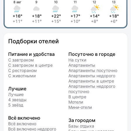
8 авг
9
10
11
12
13
+16°
+18°
+22°
+17°
+14°
+18°
+11°
+11°
+15°
+10°
+8°
+6°
Подборки отелей
Питание и удобства
Посуточно в городе
С завтраком
На сутки
С завтраком в центре
Апартаменты
С рестораном
Апартаменты посуточно
С животными
Апартаменты недорого
Апартаменты в центре
Апартаменты недорого
Лучшие
посуточно
Лучшие
В центре
4 звезды
Мотели
5 звёзд
Мини-отели
Всё включено
За городом
Всё включено
Базы отдыха
Всё включено недорого