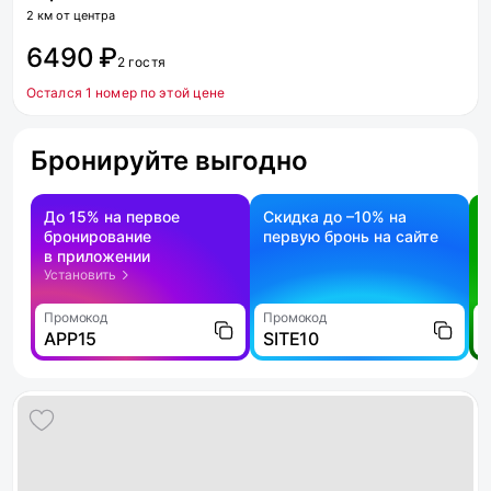
2 км от центра
6490 ₽
2 гостя
Остался 1 номер по этой цене
Бронируйте выгодно
До 15% на первое
Скидка до –10% на
бронирование
первую бронь на сайте
н
в приложении
о
Установить
Промокод
Промокод
П
APP15
SITE10