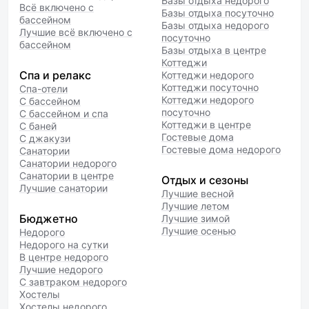
Базы отдыха недорого
Всё включено с
Базы отдыха посуточно
бассейном
Базы отдыха недорого
Лучшие всё включено с
посуточно
бассейном
Базы отдыха в центре
Коттеджи
Спа и релакс
Коттеджи недорого
Коттеджи посуточно
Спа-отели
Коттеджи недорого
С бассейном
посуточно
С бассейном и спа
Коттеджи в центре
С баней
Гостевые дома
С джакузи
Гостевые дома недорого
Санатории
Санатории недорого
Санатории в центре
Отдых и сезоны
Лучшие санатории
Лучшие весной
Лучшие летом
Бюджетно
Лучшие зимой
Лучшие осенью
Недорого
Недорого на сутки
В центре недорого
Лучшие недорого
С завтраком недорого
Хостелы
Хостелы недорого