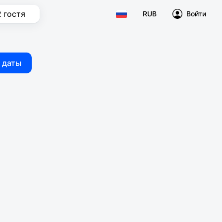
2 гостя
RUB
Войти
 даты