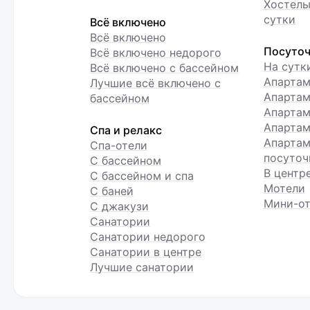
Хостелы
сутки
Всё включено
Всё включено
Посуточ
Всё включено недорого
На сутк
Всё включено с бассейном
Апарта
Лучшие всё включено с
Апартам
бассейном
Апартам
Апартам
Спа и релакс
Апартам
Спа-отели
посуточ
С бассейном
В центр
С бассейном и спа
Мотели
С баней
Мини-от
С джакузи
Санатории
Санатории недорого
Санатории в центре
Лучшие санатории