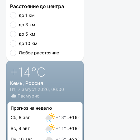
Расстояние до центра
до 1 км
до 3 км
до 5 км
до 10 км
Любое расстояние
+14
°C
Кемь, Россия
Пт, 7 август 2026, 06:00
Пасмурно
Прогноз на неделю
Сб, 8 авг
+13°…
+16°
Вс, 9 авг
+11°…
+18°
Пн, 10 авг
+15°…
+22°