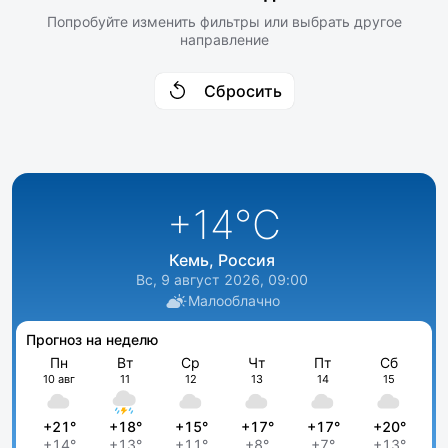
Попробуйте изменить фильтры или выбрать другое
направление
Сбросить
+14
°C
Кемь, Россия
Вс, 9 август 2026, 09:00
Малооблачно
Прогноз на неделю
Пн
Вт
Ср
Чт
Пт
Сб
10 авг
11
12
13
14
15
+21°
+18°
+15°
+17°
+17°
+20°
+14°
+13°
+11°
+8°
+7°
+13°