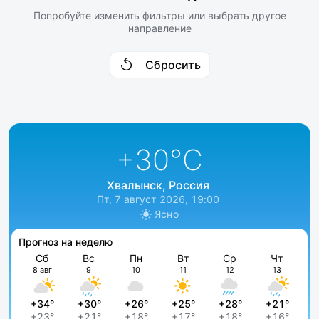
Попробуйте изменить фильтры или выбрать другое
направление
Сбросить
+30
°C
Хвалынск, Россия
Пт, 7 август 2026, 19:00
Ясно
Прогноз на неделю
Сб
Вс
Пн
Вт
Ср
Чт
8 авг
9
10
11
12
13
+34°
+30°
+26°
+25°
+28°
+21°
+23°
+21°
+18°
+17°
+18°
+16°