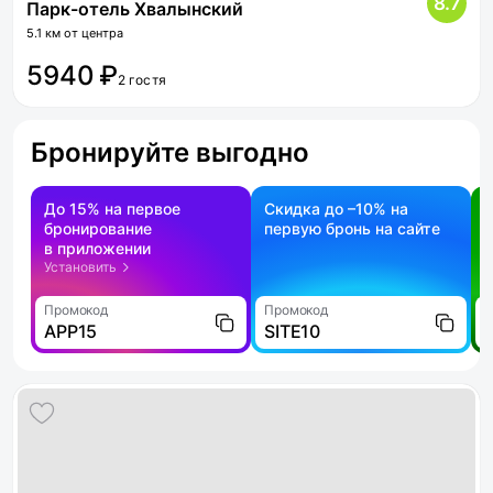
8.7
Парк-отель Хвалынский
5.1 км от центра
5940 ₽
2 гостя
Бронируйте выгодно
До 15% на первое
Скидка до –10% на
бронирование
первую бронь на сайте
н
в приложении
о
Установить
Промокод
Промокод
П
APP15
SITE10