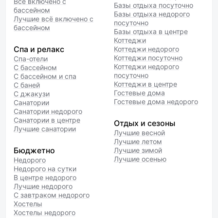
Всё включено с
Базы отдыха посуточно
бассейном
Базы отдыха недорого
Лучшие всё включено с
посуточно
бассейном
Базы отдыха в центре
Коттеджи
Спа и релакс
Коттеджи недорого
Коттеджи посуточно
Спа-отели
Коттеджи недорого
С бассейном
посуточно
С бассейном и спа
Коттеджи в центре
С баней
Гостевые дома
С джакузи
Гостевые дома недорого
Санатории
Санатории недорого
Санатории в центре
Отдых и сезоны
Лучшие санатории
Лучшие весной
Лучшие летом
Бюджетно
Лучшие зимой
Лучшие осенью
Недорого
Недорого на сутки
В центре недорого
Лучшие недорого
С завтраком недорого
Хостелы
Хостелы недорого