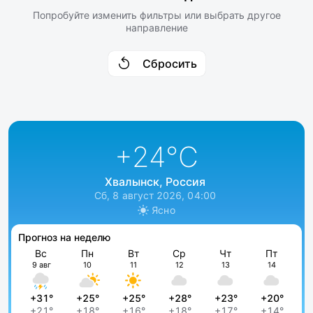
Попробуйте изменить фильтры или выбрать другое
направление
Сбросить
+24
°C
Хвалынск, Россия
Сб, 8 август 2026, 04:00
Ясно
Прогноз на неделю
Вс
Пн
Вт
Ср
Чт
Пт
9 авг
10
11
12
13
14
+31°
+25°
+25°
+28°
+23°
+20°
+21°
+18°
+16°
+18°
+17°
+14°