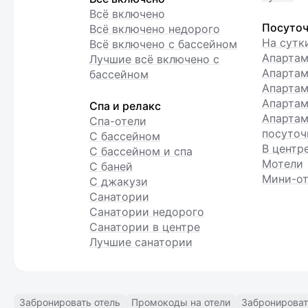
Всё включено
Посуточ
Всё включено недорого
На сутк
Всё включено с бассейном
Апарта
Лучшие всё включено с
Апартам
бассейном
Апартам
Апартам
Спа и релакс
Апартам
Спа-отели
посуточ
С бассейном
В центр
С бассейном и спа
Мотели
С баней
Мини-от
С джакузи
Санатории
Санатории недорого
Санатории в центре
Лучшие санатории
Забронировать отель
Промокоды на отели
Забронироват