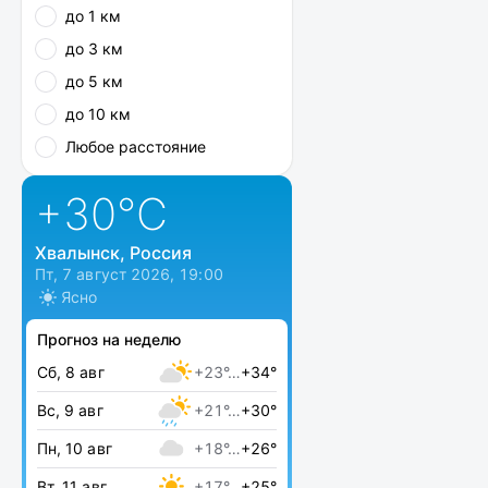
до 1 км
до 3 км
до 5 км
до 10 км
Любое расстояние
+30
°C
Хвалынск, Россия
Пт, 7 август 2026, 19:00
Ясно
Прогноз на неделю
Сб, 8 авг
+23°…
+34°
Вс, 9 авг
+21°…
+30°
Пн, 10 авг
+18°…
+26°
Вт, 11 авг
+17°…
+25°