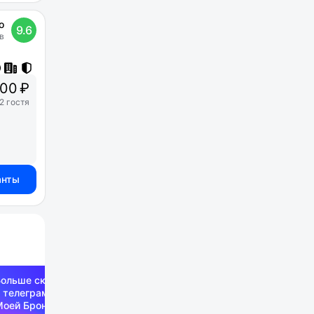
о
9.6
в
00 ₽
2 гостя
анты
Больше скидок —
 телеграм-канале
Моей Брони