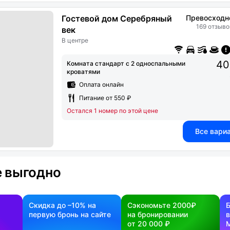
Гостевой дом Серебряный
Превосходн
169 отзыво
век
В центре
40
Комната стандарт с 2 односпальными
кроватями
Оплата онлайн
Питание от 550 ₽
Остался 1 номер по этой цене
Все вари
 выгодно
Скидка до –10% на
Сэкономьте 2000₽
первую бронь на сайте
на бронировании
в
от 20 000 ₽