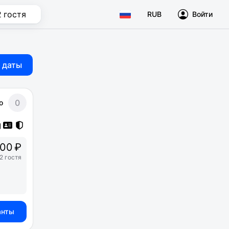
2 гостя
RUB
Войти
 даты
0
о
00 ₽
2 гостя
анты