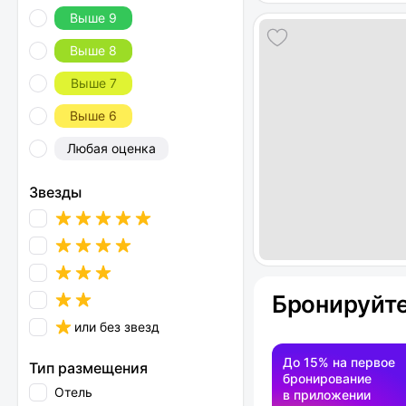
Выше 9
Выше 8
Выше 7
Выше 6
Любая оценка
Звезды
Бронируйте
или без звезд
До 15% на первое
Тип размещения
бронирование
Отель
в приложении