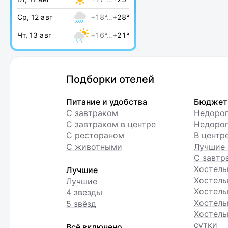
Ср, 12 авг
+18°…
+28°
Чт, 13 авг
+16°…
+21°
Подборки отелей
Питание и удобства
Бюджет
С завтраком
Недоро
С завтраком в центре
Недорог
С рестораном
В центр
С животными
Лучшие 
С завтр
Хостел
Лучшие
Хостелы
Лучшие
Хостелы
4 звезды
Хостелы
5 звёзд
Хостелы
сутки
Всё включено