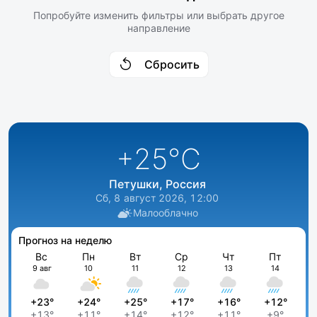
Попробуйте изменить фильтры или выбрать другое
направление
Сбросить
+25
°C
Петушки, Россия
Сб, 8 август 2026, 12:00
Малооблачно
Прогноз на неделю
Вс
Пн
Вт
Ср
Чт
Пт
9 авг
10
11
12
13
14
+23°
+24°
+25°
+17°
+16°
+12°
+13°
+11°
+14°
+12°
+11°
+9°