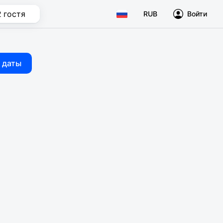
2 гостя
RUB
Войти
 даты