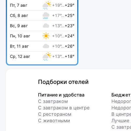
Пт, 7 авг
+19°…
+29°
Сб, 8 авг
+17°…
+25°
Вс, 9 авг
+13°…
+23°
Пн, 10 авг
+10°…
+24°
Вт, 11 авг
+10°…
+26°
Ср, 12 авг
+13°…
+18°
Подборки отелей
Питание и удобства
Бюджет
С завтраком
Недоро
С завтраком в центре
Недорог
С рестораном
В центр
С животными
Лучшие 
С завтр