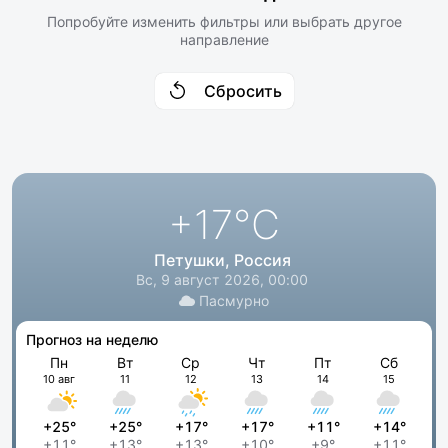
Попробуйте изменить фильтры или выбрать другое
направление
Сбросить
+17
°C
Петушки, Россия
Вс, 9 август 2026, 00:00
Пасмурно
Прогноз на неделю
Пн
Вт
Ср
Чт
Пт
Сб
10 авг
11
12
13
14
15
+25°
+25°
+17°
+17°
+11°
+14°
+11°
+13°
+13°
+10°
+9°
+11°