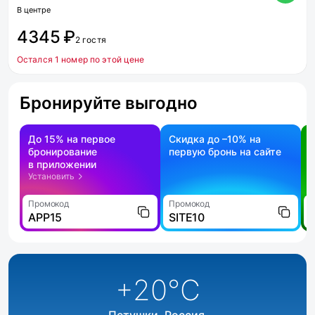
В центре
4345 ₽
2 гостя
Остался 1 номер по этой цене
Бронируйте выгодно
До 15% на первое
Скидка до –10% на
бронирование
первую бронь на сайте
н
в приложении
о
Установить
Промокод
Промокод
П
APP15
SITE10
+20
°C