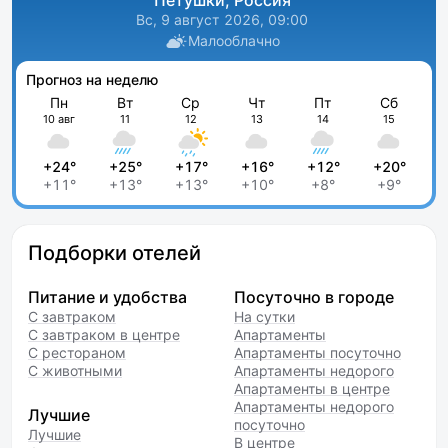
Петушки, Россия
Вс, 9 август 2026, 09:00
Малооблачно
Прогноз на неделю
Пн
Вт
Ср
Чт
Пт
Сб
10 авг
11
12
13
14
15
+24°
+25°
+17°
+16°
+12°
+20°
+11°
+13°
+13°
+10°
+8°
+9°
Подборки отелей
Питание и удобства
Посуточно в городе
С завтраком
На сутки
С завтраком в центре
Апартаменты
С рестораном
Апартаменты посуточно
С животными
Апартаменты недорого
Апартаменты в центре
Апартаменты недорого
Лучшие
посуточно
Лучшие
В центре