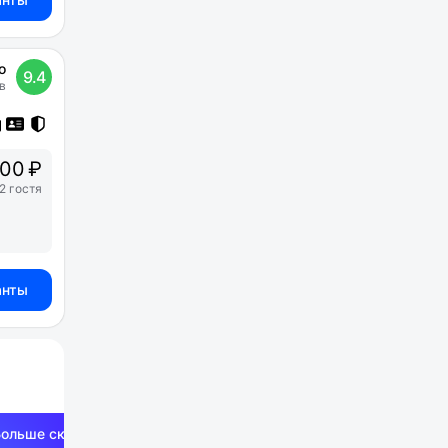
о
9.4
в
00 ₽
2 гостя
анты
Больше скидок —