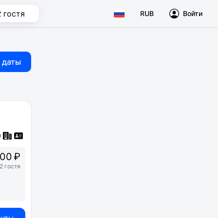
2 гостя
RUB
Войти
 даты
00 ₽
2 гостя
анты