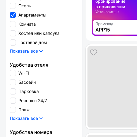
бронирование
Отель
в приложении
Установить
Апартаменты
Комната
Промокод
APP15
Хостел или капсула
Гостевой дом
Показать все
Удобства отеля
WI-FI
Бассейн
Парковка
Ресепшн 24/7
Пляж
Показать все
Удобства номера