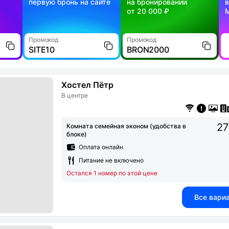
первую бронь на сайте
на бронировании
в
от 20 000 ₽
Промокод
Промокод
SITE10
BRON2000
Хостел Пётр
В центре
27
Комната семейная эконом (удобства в
блоке)
Оплата онлайн
Питание не включено
Остался 1 номер по этой цене
Все вари