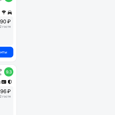
90 ₽
2 гостя
анты
о
9.3
в
96 ₽
2 гостя