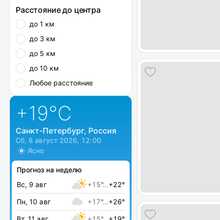
Расстояние до центра
до 1 км
до 3 км
до 5 км
до 10 км
Любое расстояние
+19
°C
Санкт-Петербург, Россия
Сб, 8 август 2026, 12:00
Ясно
Прогноз на неделю
Вс, 9 авг
+15°…
+22°
Пн, 10 авг
+17°…
+26°
Вт, 11 авг
+15°…
+19°