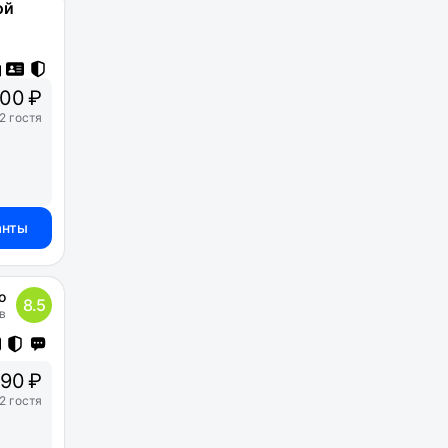
ой
000 ₽
2 гостя
анты
о
8.5
в
90 ₽
2 гостя