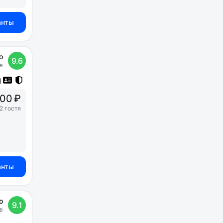
анты
о
9.6
в
00 ₽
2 гостя
анты
о
9.1
в