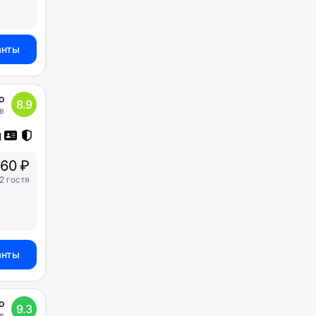
анты
о
8.9
в
60 ₽
2 гостя
анты
о
9.3
в