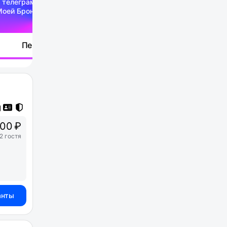
 телеграм-канале
Моей Брони
Перейти
00 ₽
2 гостя
анты