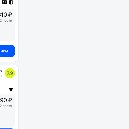
10 ₽
2 гостя
анты
о
7.9
в
90 ₽
2 гостя