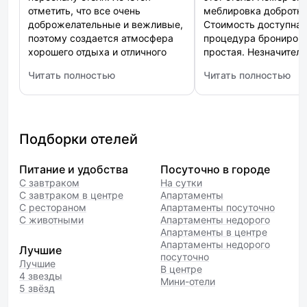
отметить, что все очень
меблировка добротна
доброжелательные и вежливые,
Стоимость доступная
поэтому создается атмосфера
процедура брониров
хорошего отдыха и отличного
простая. Незначител
настроения. Все чисто, уютно,
недостатком оказали
Читать полностью
Читать полностью
сделано со вкусом. Приятный
создающие лишний шу
: Tsar Palace Luxury Hotel & SPA (Царь Палас)
: Wawelberg (Вавельб
дизайн, новая мебель,
не существенно. Пре
белоснежные пушистые
удовлетворяет. Перс
полотенца. К уборке нареканий
гостеприимен.
не было,уборка проходила
Подборки отелей
ежедневно . Была приятно
удивлена бесплатным вай-фаем
Питание и удобства
Посуточно в городе
с хорошей скоростью
С завтраком
На сутки
и наличием парковки.Огромное
С завтраком в центре
Апартаменты
Спасибо всем!
С рестораном
Апартаменты посуточно
С животными
Апартаменты недорого
Апартаменты в центре
Апартаменты недорого
Лучшие
посуточно
Лучшие
В центре
4 звезды
Мини-отели
5 звёзд