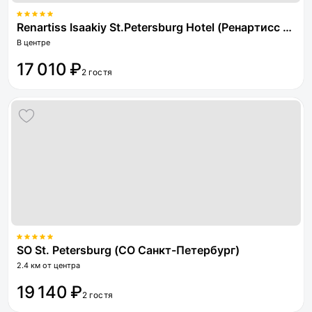
Renartiss Isaakiy St.Petersburg Hotel (Ренартисс Исаакий) бывш. Ренессанс Балтик
В центре
17 010 ₽
2 гостя
SO St. Petersburg (СО Санкт-Петербург)
2.4 км от центра
19 140 ₽
2 гостя