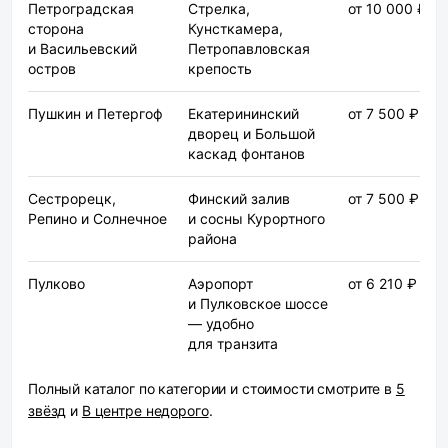
Петроградская
Стрелка,
от 10 000 ₽
сторона
Кунсткамера,
и Васильевский
Петропавловская
остров
крепость
Пушкин и Петергоф
Екатерининский
от 7 500 ₽
дворец и Большой
каскад фонтанов
Сестрорецк,
Финский залив
от 7 500 ₽
Репино и Солнечное
и сосны Курортного
района
Пулково
Аэропорт
от 6 210 ₽
и Пулковское шоссе
— удобно
для транзита
Полный каталог по категории и стоимости смотрите в
5
звёзд
и
В центре недорого
.