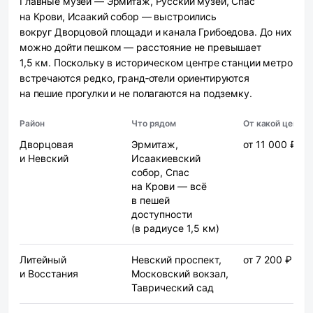
Главные музеи — Эрмитаж, Русский музей, Спас
на Крови, Исаакий собор — выстроились
вокруг Дворцовой площади и канала Грибоедова. До них
можно дойти пешком — расстояние не превышает
1,5 км. Поскольку в историческом центре станции метро
встречаются редко, гранд‑отели ориентируются
на пешие прогулки и не полагаются на подземку.
Район
Что рядом
От какой цены
Дворцовая
Эрмитаж,
от 11 000 ₽
и Невский
Исаакиевский
собор, Спас
на Крови — всё
в пешей
доступности
(в радиусе 1,5 км)
Литейный
Невский проспект,
от 7 200 ₽
и Восстания
Московский вокзал,
Таврический сад