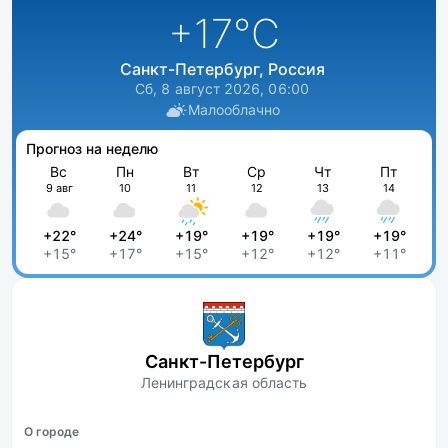
+17
°C
Санкт-Петербург, Россия
Сб, 8 август 2026, 06:00
Малооблачно
Прогноз на неделю
Вс
Пн
Вт
Ср
Чт
Пт
9 авг
10
11
12
13
14
+22°
+24°
+19°
+19°
+19°
+19°
+15°
+17°
+15°
+12°
+12°
+11°
Санкт-Петербург
Ленинградская область
О городе