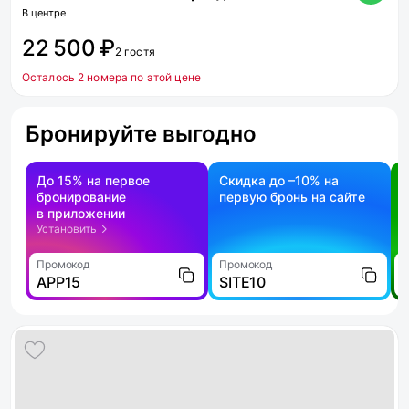
В центре
22 500 ₽
2 гостя
Осталось 2 номера по этой цене
Бронируйте выгодно
До 15% на первое
Скидка до –10% на
бронирование
первую бронь на сайте
н
в приложении
о
Установить
Промокод
Промокод
П
APP15
SITE10