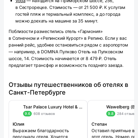
Voda
— находится на Приморском шоссе, 256,
в Сестрорецке. Стоимость — от 21 500 ₽. К услугам
гостей пляж и термальный комплекс, а до города
можно доехать на машине за 35 минут.
Поблизости разместились отель «Гармония»
в Солнечном и «Репинский Курорт» в Репино. Если у вас
ранний рейс, удобнее остановиться рядом с аэропортом
— например, в DOMINA Пулково Отель на Пулковском
шоссе, 14. Стоимость начинается от 8 479 ₽. Отель
предлагает трансфер и возможность позднего заезда.
Отзывы путешественников об отелях в
Санкт-Петербурге
Tsar Palace Luxury Hotel & SPA (Царь Палас)
Wawelberg (Ва
9.6
9.8
608 отзывов
284 отзыва
Юлия
Степан
Выражаем благодарность
Оставил приятные вп
персоналу отеля. Хочется
этот отель. Номер оп