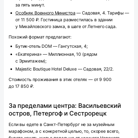
за пять минут.
Особняк Военного Министра
— Садовая, 4. Тарифы —
от 11 500 ₽. Гостиница разместилась в здании
у Михайловского замка, в шаге от Летнего сада.
Похожий формат предлагают:
Бутик‑отель DOM — Гангутская, 4;
«Екатерина» — Миллионная, 10 (рядом
с Эрмитажем);
Majestic Boutique Hotel Deluxe — Садовая, 22/2.
Стоимость проживания в этих отелях — от 9 900
до 17 850 ₽.
За пределами центра: Васильевский
остров, Петергоф и Сестрорецк
Если вы едете в Санкт-Петербург не за музейным
марафоном, а с конкретной целью, то, скорее всего,
будете искать жилье подальше от шумного Невского