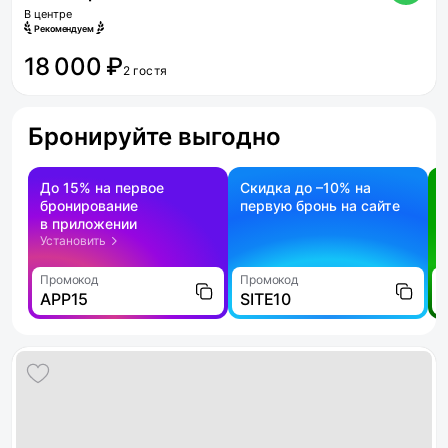
В центре
Рекомендуем
18 000 ₽
2 гостя
Бронируйте выгодно
До 15% на первое
Скидка до –10% на
бронирование
первую бронь на сайте
н
в приложении
о
Установить
Промокод
Промокод
П
APP15
SITE10