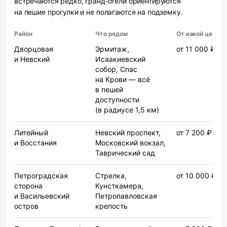
встречаются редко, гранд‑отели ориентируются
на пешие прогулки и не полагаются на подземку.
Район
Что рядом
От какой цены
Дворцовая
Эрмитаж,
от 11 000 ₽
и Невский
Исаакиевский
собор, Спас
на Крови — всё
в пешей
доступности
(в радиусе 1,5 км)
Литейный
Невский проспект,
от 7 200 ₽
и Восстания
Московский вокзал,
Таврический сад
Петроградская
Стрелка,
от 10 000 ₽
сторона
Кунсткамера,
и Васильевский
Петропавловская
остров
крепость