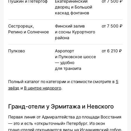
Пушкин и Петергоф
Екатерининский
от 7 500 ₽
дворец и Большой
каскад фонтанов
Сестрорецк,
Финский залив
от 7 500 ₽
Репино и Солнечное
и сосны Курортного
района
Пулково
Аэропорт
от 6 210 ₽
и Пулковское шоссе
— удобно
для транзита
Полный каталог по категории и стоимости смотрите в
5
звёзд
и
В центре недорого
.
Гранд-отели у Эрмитажа и Невского
Первая линия от Адмиралтейства до площади Восстания
— это и есть «открыточный» Петербург. Из окон
гранд‑отелей открываются виды на Исаакиевский собор,