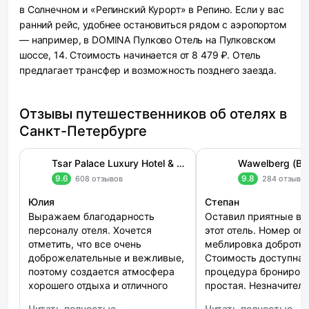
в Солнечном и «Репинский Курорт» в Репино. Если у вас
ранний рейс, удобнее остановиться рядом с аэропортом
— например, в DOMINA Пулково Отель на Пулковском
шоссе, 14. Стоимость начинается от 8 479 ₽. Отель
предлагает трансфер и возможность позднего заезда.
Отзывы путешественников об отелях в
Санкт-Петербурге
Tsar Palace Luxury Hotel & SPA (Царь Палас)
Wawelberg (Ва
9.6
9.8
608 отзывов
284 отзыва
Юлия
Степан
Выражаем благодарность
Оставил приятные вп
персоналу отеля. Хочется
этот отель. Номер оп
отметить, что все очень
меблировка добротна
доброжелательные и вежливые,
Стоимость доступная
поэтому создается атмосфера
процедура брониров
хорошего отдыха и отличного
простая. Незначител
настроения. Все чисто, уютно,
недостатком оказали
Читать полностью
Читать полностью