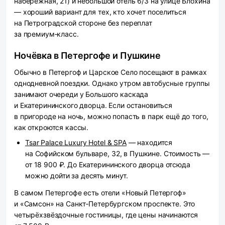
набережная, 21) и небольшой отель 6/3 на улице Блохина
— хороший вариант для тех, кто хочет поселиться
на Петроградской стороне без переплат
за премиум‑класс.
Ночёвка в Петергофе и Пушкине
Обычно в Петергоф и Царское Село посещают в рамках
однодневной поездки. Однако утром автобусные группы
занимают очереди у Большого каскада
и Екатерининского дворца. Если остановиться
в пригороде на ночь, можно попасть в парк ещё до того,
как откроются кассы.
Tsar Palace Luxury Hotel & SPA
— находится
на Софийском бульваре, 32, в Пушкине. Стоимость —
от 18 900 ₽. До Екатерининского дворца отсюда
можно дойти за десять минут.
В самом Петергофе есть отели «Новый Петергоф»
и «Самсон» на Санкт‑Петербургском проспекте. Это
четырёхзвёздочные гостиницы, где цены начинаются