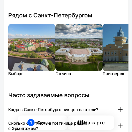
Рядом с Санкт-Петербургом
Выборг
Гатчина
Приозерск
Часто задаваемые вопросы
Когда в Санкт‑Петербурге пик цен на отели?
Пик цен приходится на период с середины мая
Фильтры
На карте
1
Сколько стоит ночь в гостинице рядом
по середину июля — сезон белых ночей. В эти месяцы
с Эрмитажем?
проживание в центре города дорожает на 40–60 %