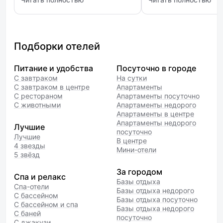
сделано со вкусом. Приятный
создающие лишний шу
: Tsar Palace Luxury Hotel & SPA (Царь Палас)
: Wawelberg (Вавельб
дизайн, новая мебель,
не существенно. Пре
белоснежные пушистые
удовлетворяет. Перс
полотенца. К уборке нареканий
гостеприимен.
не было,уборка проходила
Подборки отелей
ежедневно . Была приятно
удивлена бесплатным вай-фаем
Питание и удобства
Посуточно в городе
с хорошей скоростью
С завтраком
На сутки
и наличием парковки.Огромное
С завтраком в центре
Апартаменты
Спасибо всем!
С рестораном
Апартаменты посуточно
С животными
Апартаменты недорого
Апартаменты в центре
Апартаменты недорого
Лучшие
посуточно
Лучшие
В центре
4 звезды
Мини-отели
5 звёзд
За городом
Спа и релакс
Базы отдыха
Спа-отели
Базы отдыха недорого
С бассейном
Базы отдыха посуточно
С бассейном и спа
Базы отдыха недорого
С баней
посуточно
С джакузи