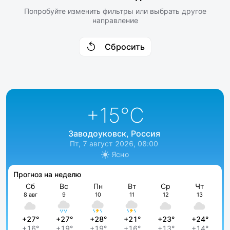
Попробуйте изменить фильтры или выбрать другое
направление
Сбросить
+15
°C
Заводоуковск, Россия
Пт, 7 август 2026, 08:00
Ясно
Прогноз на неделю
Сб
Вс
Пн
Вт
Ср
Чт
8 авг
9
10
11
12
13
+27°
+27°
+28°
+21°
+23°
+24°
+16°
+19°
+19°
+16°
+13°
+14°