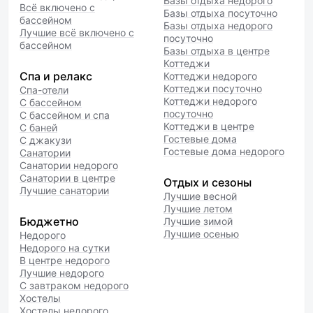
Базы отдыха недорого
Всё включено с
Базы отдыха посуточно
бассейном
Базы отдыха недорого
Лучшие всё включено с
посуточно
бассейном
Базы отдыха в центре
Коттеджи
Спа и релакс
Коттеджи недорого
Коттеджи посуточно
Спа-отели
Коттеджи недорого
С бассейном
посуточно
С бассейном и спа
Коттеджи в центре
С баней
Гостевые дома
С джакузи
Гостевые дома недорого
Санатории
Санатории недорого
Санатории в центре
Отдых и сезоны
Лучшие санатории
Лучшие весной
Лучшие летом
Бюджетно
Лучшие зимой
Лучшие осенью
Недорого
Недорого на сутки
В центре недорого
Лучшие недорого
С завтраком недорого
Хостелы
Хостелы недорого