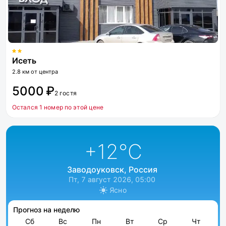
Исеть
2.8 км от центра
5000 ₽
2 гостя
Остался 1 номер по этой цене
+12
°C
Заводоуковск, Россия
Пт, 7 август 2026, 05:00
Ясно
Прогноз на неделю
Сб
Вс
Пн
Вт
Ср
Чт