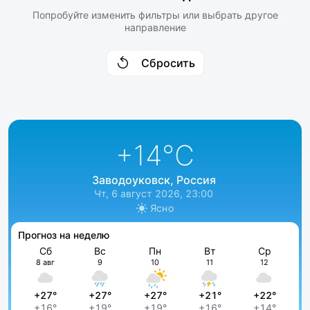
Попробуйте изменить фильтры или выбрать другое
направление
Сбросить
+14
°C
Заводоуковск, Россия
Чт, 6 август 2026, 23:00
Ясно
Прогноз на неделю
Сб
Вс
Пн
Вт
Ср
8 авг
9
10
11
12
+27°
+27°
+27°
+21°
+22°
+16°
+19°
+19°
+16°
+14°