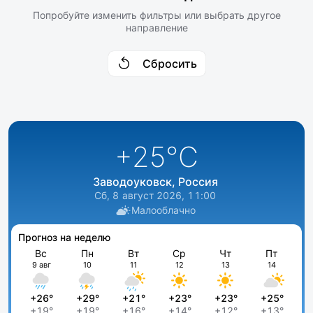
Попробуйте изменить фильтры или выбрать другое
направление
Сбросить
+25
°C
Заводоуковск, Россия
Сб, 8 август 2026, 11:00
Малооблачно
Прогноз на неделю
Вс
Пн
Вт
Ср
Чт
Пт
9 авг
10
11
12
13
14
+26°
+29°
+21°
+23°
+23°
+25°
+19°
+19°
+16°
+14°
+12°
+13°