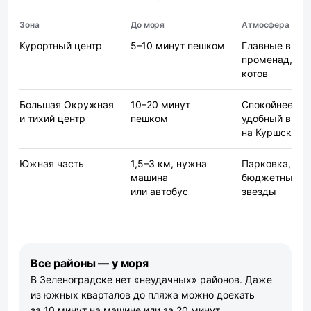
Зона
До моря
Атмосфера и для
Курортный центр
5–10 минут пешком
Главные вилл
променад, му
котов
Большая Окружная
10–20 минут
Спокойнее,
и тихий центр
пешком
удобный выез
на Куршскую 
Южная часть
1,5–3 км, нужна
Парковка, спа
машина
бюджетные 4
или автобус
звезды
Все районы — у моря
В Зеленоградске нет «неудачных» районов. Даже
из южных кварталов до пляжа можно доехать
за 10 минут на машине или за 20 минут