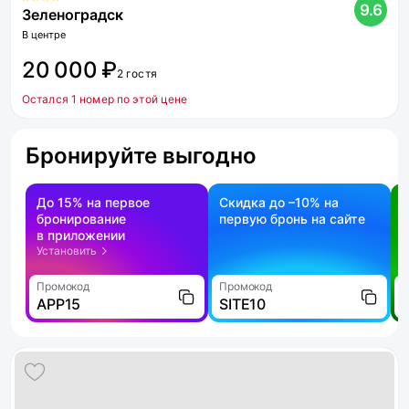
9.6
Зеленоградск
В центре
20 000 ₽
2 гостя
Остался 1 номер по этой цене
Бронируйте выгодно
До 15% на первое
Скидка до –10% на
бронирование
первую бронь на сайте
н
в приложении
о
Установить
Промокод
Промокод
П
APP15
SITE10