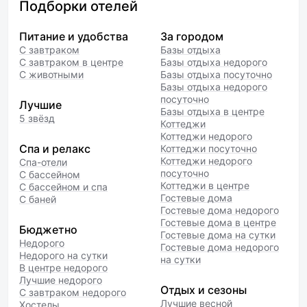
довольными. Номера чистые,
Подборки отелей
уборка проводится каждый
день. Удобные кровати
Питание и удобства
За городом
с матрасом, с легкостью
С завтраком
Базы отдыха
засыпаешь и просыпаешься
С завтраком в центре
Базы отдыха недорого
выспавшим. Есть в номере
С животными
Базы отдыха посуточно
халат, тапочки, комплект
Базы отдыха недорого
полотенец, ванные
посуточно
Лучшие
принадлежности, фен,
Базы отдыха в центре
5 звёзд
Коттеджи
холодильник, телевизор. Вода
Коттеджи недорого
бутилированная (0,5 бутылках),
Спа и релакс
Коттеджи посуточно
пополняется каждый день.
Коттеджи недорого
Спа-отели
Кулер и чайник с чайными
посуточно
С бассейном
принадлежностями в коридоре,
Коттеджи в центре
С бассейном и спа
что очень удобно! Дни,
Гостевые дома
С баней
проведённые в мае в вашем
Гостевые дома недорого
отеле, были самыми яркими
Гостевые дома в центре
Бюджетно
и душевным! Спасибо всем
Гостевые дома на сутки
Недорого
Гостевые дома недорого
работникам отеля
Недорого на сутки
на сутки
за гостеприимство и внимание!!!
В центре недорого
Лучшие недорого
Отдых и сезоны
С завтраком недорого
Лучшие весной
Хостелы