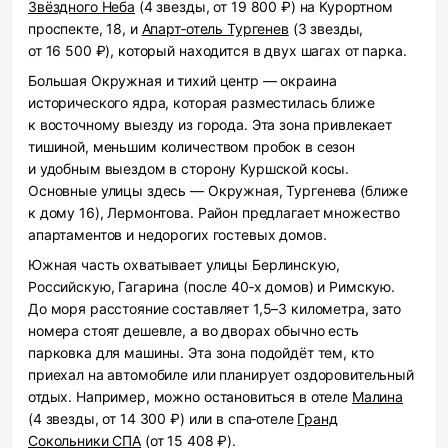
Звёздного Неба
(4 звезды, от 19 800 ₽) на Курортном
проспекте, 18, и
Апарт‑отель Тургенев
(3 звезды,
от 16 500 ₽), который находится в двух шагах от парка.
Большая Окружная и тихий центр
— окраина
исторического ядра, которая разместилась ближе
к восточному выезду из города. Эта зона привлекает
тишиной, меньшим количеством пробок в сезон
и удобным выездом в сторону Куршской косы.
Основные улицы здесь — Окружная, Тургенева (ближе
к дому 16), Лермонтова. Район предлагает множество
апартаментов и недорогих гостевых домов.
Южная часть
охватывает улицы Берлинскую,
Российскую, Гагарина (после 40‑х домов) и Римскую.
До моря расстояние составляет 1,5–3 километра, зато
номера стоят дешевле, а во дворах обычно есть
парковка для машины. Эта зона подойдёт тем, кто
приехал на автомобиле или планирует оздоровительный
отдых. Например, можно остановиться в отеле
Малина
(4 звезды, от 14 300 ₽) или в спа‑отеле
Гранд
Сокольники СПА
(от 15 408 ₽).