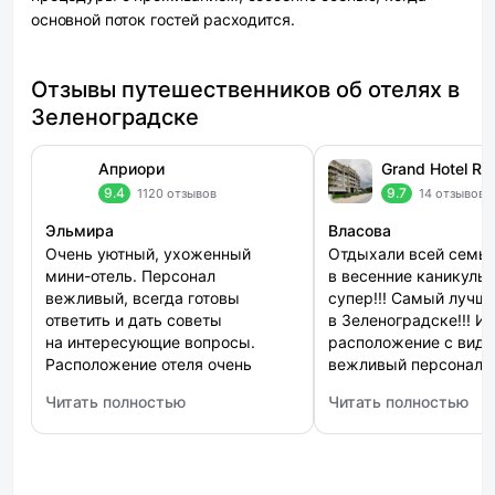
основной поток гостей расходится.
Отзывы путешественников об отелях в
Зеленоградске
Априори
9.4
9.7
1120 отзывов
14 отзывов
Эльмира
Власова
Очень уютный, ухоженный
Отдыхали всей семь
мини-отель. Персонал
в весенние каникулы! Отел
вежливый, всегда готовы
супер!!! Самый лучшей и новый
ответить и дать советы
в Зеленоградске!!! И
на интересующие вопросы.
расположение с видо
Расположение отеля очень
вежливый персонал,
удобное прямо на первой линии
СПА зона, вкусные за
Читать полностью
Читать полностью
набережной. Прекрасные виды,
замечательный ресторан 
: Априори
: Grand Hotel Royal Li
есть спуск к морю. Завтраки
сюда еще летом
вкусные, сытные, голодными
точно не уйдёте, а только