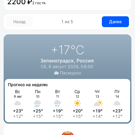
2200 ₽
2 гостя
Назад
1 из 5
Далее
+17
°C
Зеленоградск, Россия
Сб, 8 август 2026, 08:00
Пасмурно
Прогноз на неделю
Вс
Пн
Вт
Ср
Чт
Пт
9 авг
10
11
12
13
14
+23°
+25°
+19°
+20°
+19°
+23°
+12°
+15°
+15°
+15°
+14°
+12°