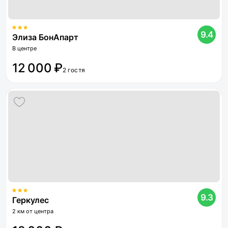
9.4
Элиза БонАпарт
В центре
12 000 ₽
2 гостя
9.3
Геркулес
2 км от центра