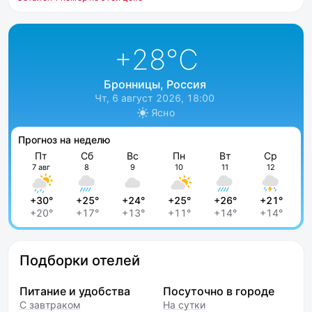
+28
°C
Бронницы, Россия
Чт, 6 август 2026, 18:00
Ясно
Прогноз на неделю
Пт
Сб
Вс
Пн
Вт
Ср
7 авг
8
9
10
11
12
+30°
+25°
+24°
+25°
+26°
+21°
+20°
+17°
+13°
+11°
+14°
+14°
Подборки отелей
Питание и удобства
Посуточно в городе
С завтраком
На сутки