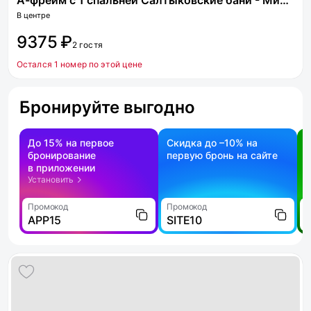
А-фрейм с 1 спальней Салтыковские бани - Мир пара
В центре
9375 ₽
2 гостя
Остался 1 номер по этой цене
Бронируйте выгодно
До 15% на первое
Скидка до –10% на
бронирование
первую бронь на сайте
н
в приложении
о
Установить
Промокод
Промокод
П
APP15
SITE10