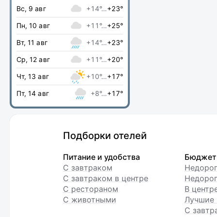
Вс, 9 авг
+14°…
+23°
Пн, 10 авг
+11°…
+25°
Вт, 11 авг
+14°…
+23°
Ср, 12 авг
+11°…
+20°
Чт, 13 авг
+10°…
+17°
Пт, 14 авг
+8°…
+17°
Подборки отелей
Питание и удобства
Бюджет
С завтраком
Недоро
С завтраком в центре
Недорог
С рестораном
В центр
С животными
Лучшие 
С завтр