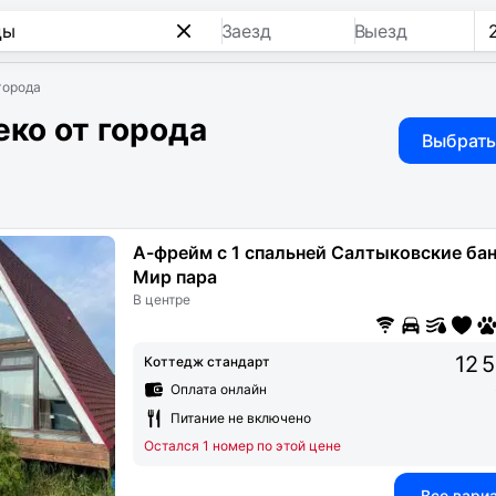
Заезд
Выезд
города
ко от города
Выбрать
А-фрейм с 1 спальней Салтыковские бан
Мир пара
В центре
12 
Коттедж стандарт
Оплата онлайн
Питание не включено
Остался 1 номер по этой цене
Все вари