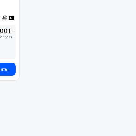
00 ₽
2 гостя
анты