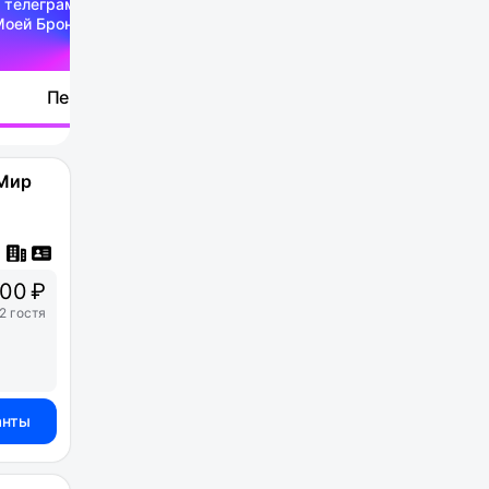
 телеграм-канале
Моей Брони
Перейти
-Мир
00 ₽
2 гостя
анты