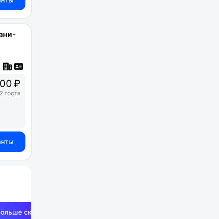
ани-
00 ₽
2 гостя
анты
Больше скидок —