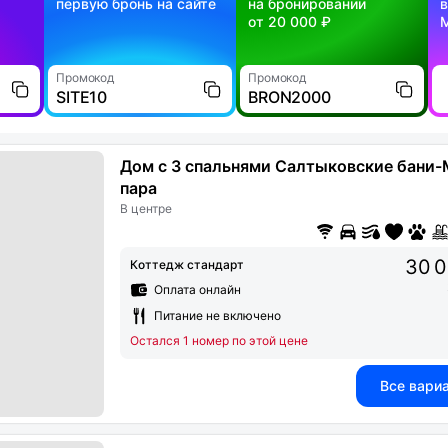
первую бронь на сайте
на бронировании
в
от 20 000 ₽
Промокод
Промокод
SITE10
BRON2000
Дом с 3 спальнями Салтыковские бани
пара
В центре
30 0
Коттедж стандарт
Оплата онлайн
Питание не включено
Остался 1 номер по этой цене
Все вари