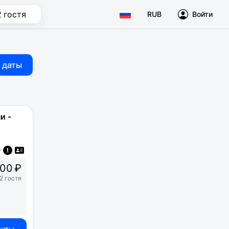
2 гостя
RUB
Войти
 даты
и -
500 ₽
2 гостя
анты