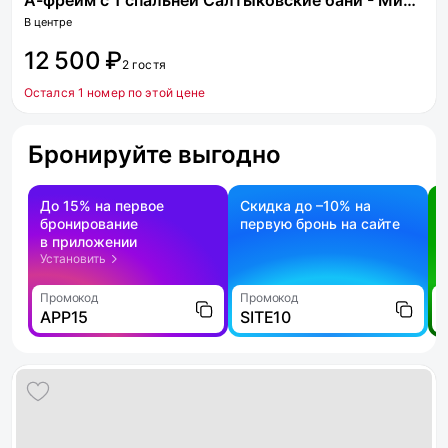
А-фрейм с 1 спальней Салтыковские бани - Мир пара
В центре
12 500 ₽
2 гостя
Остался 1 номер по этой цене
Бронируйте выгодно
До 15% на первое
Скидка до –10% на
бронирование
первую бронь на сайте
н
в приложении
о
Установить
Промокод
Промокод
П
APP15
SITE10