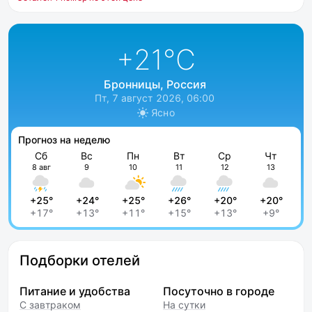
+21
°C
Бронницы, Россия
Пт, 7 август 2026, 06:00
Ясно
Прогноз на неделю
Сб
Вс
Пн
Вт
Ср
Чт
8 авг
9
10
11
12
13
+25°
+24°
+25°
+26°
+20°
+20°
+17°
+13°
+11°
+15°
+13°
+9°
Подборки отелей
Питание и удобства
Посуточно в городе
С завтраком
На сутки