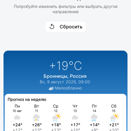
Попробуйте изменить фильтры или выбрать другое
направление
Сбросить
+19
°C
Бронницы, Россия
Вс, 9 август 2026, 09:00
Малооблачно
Прогноз на неделю
Пн
Вт
Ср
Чт
Пт
Сб
10 авг
11
12
13
14
15
+24°
+26°
+18°
+17°
+14°
+21°
+12°
+13°
+13°
+10°
+9°
+10°