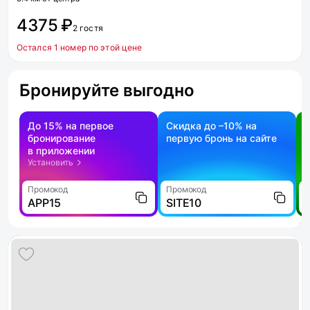
4375 ₽
2 гостя
Остался 1 номер по этой цене
Бронируйте выгодно
До 15% на первое
Скидка до –10% на
бронирование
первую бронь на сайте
н
в приложении
о
Установить
Промокод
Промокод
П
APP15
SITE10