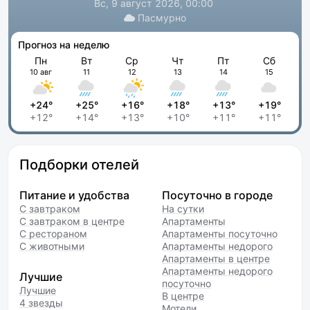
Вс, 9 август 2026, 00:00
Пасмурно
Прогноз на неделю
Пн
Вт
Ср
Чт
Пт
Сб
10 авг
11
12
13
14
15
+24°
+25°
+16°
+18°
+13°
+19°
+12°
+14°
+13°
+10°
+11°
+11°
Подборки отелей
Питание и удобства
Посуточно в городе
С завтраком
На сутки
С завтраком в центре
Апартаменты
С рестораном
Апартаменты посуточно
С животными
Апартаменты недорого
Апартаменты в центре
Апартаменты недорого
Лучшие
посуточно
Лучшие
В центре
4 звезды
Мотели