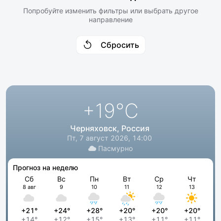
Попробуйте изменить фильтры или выбрать другое
направление
Сбросить
+19
°C
Черняховск, Россия
Пт, 7 август 2026, 14:00
Пасмурно
Прогноз на неделю
Сб
Вс
Пн
Вт
Ср
Чт
8 авг
9
10
11
12
13
+21°
+24°
+28°
+20°
+20°
+20°
+14°
+12°
+15°
+13°
+11°
+11°