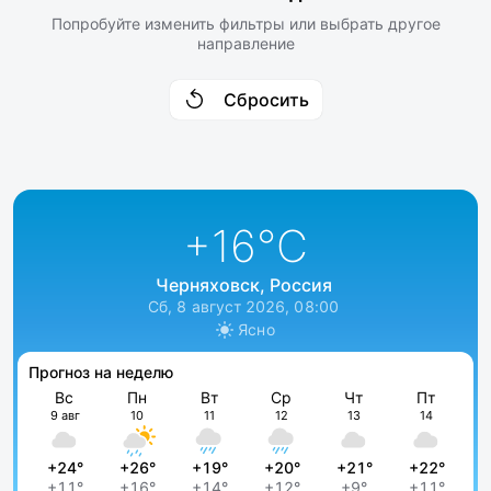
Попробуйте изменить фильтры или выбрать другое
направление
Сбросить
+16
°C
Черняховск, Россия
Сб, 8 август 2026, 08:00
Ясно
Прогноз на неделю
Вс
Пн
Вт
Ср
Чт
Пт
9 авг
10
11
12
13
14
+24°
+26°
+19°
+20°
+21°
+22°
+11°
+16°
+14°
+12°
+9°
+11°