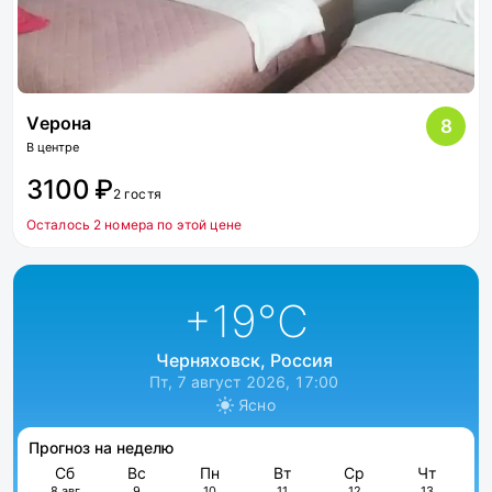
Vерона
8
В центре
3100 ₽
2 гостя
Осталось 2 номера по этой цене
+19
°C
Черняховск, Россия
Пт, 7 август 2026, 17:00
Ясно
Прогноз на неделю
Сб
Вс
Пн
Вт
Ср
Чт
8 авг
9
10
11
12
13