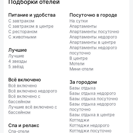
Подборки отелей
Питание и удобства
Посуточно в городе
С завтраком
На сутки
С завтраком в центре
Апартаменты
С рестораном
Апартаменты посуточно
С животными
Апартаменты недорого
Апартаменты в центре
Апартаменты недорого
Лучшие
посуточно
Лучшие
В центре
4 звезды
Мотели
5 звёзд
Мини-отели
Всё включено
За городом
Всё включено
Базы отдыха
Всё включено недорого
Базы отдыха недорого
Всё включено с
Базы отдыха посуточно
бассейном
Базы отдыха недорого
Лучшие всё включено с
посуточно
бассейном
Базы отдыха в центре
Коттеджи
Спа и релакс
Коттеджи недорого
Коттеджи посуточно
Спа-отели