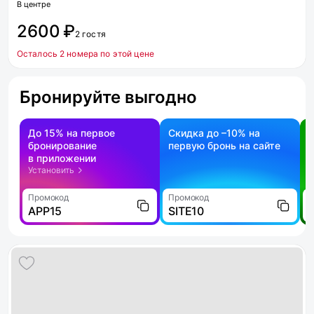
В центре
2600 ₽
2 гостя
Осталось 2 номера по этой цене
Бронируйте выгодно
До 15% на первое
Скидка до –10% на
бронирование
первую бронь на сайте
н
в приложении
о
Установить
Промокод
Промокод
П
APP15
SITE10