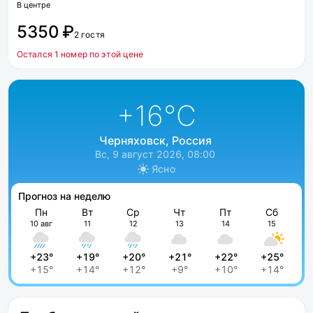
В центре
5350 ₽
2 гостя
Остался 1 номер по этой цене
+16
°C
Черняховск, Россия
Вс, 9 август 2026, 08:00
Ясно
Прогноз на неделю
Пн
Вт
Ср
Чт
Пт
Сб
10 авг
11
12
13
14
15
+23°
+19°
+20°
+21°
+22°
+25°
+15°
+14°
+12°
+9°
+10°
+14°