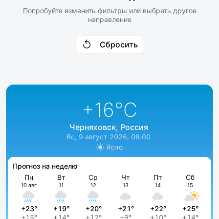
Попробуйте изменить фильтры или выбрать другое
направление
Сбросить
+16
°C
Черняховск, Россия
Вс, 9 август 2026, 08:00
Ясно
Прогноз на неделю
Пн
Вт
Ср
Чт
Пт
Сб
10 авг
11
12
13
14
15
+23°
+19°
+20°
+21°
+22°
+25°
+15°
+14°
+12°
+9°
+10°
+14°