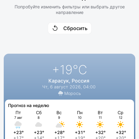
Попробуйте изменить фильтры или выбрать другое
направление
Сбросить
+19
°C
Карасук, Россия
Чт, 6 август 2026, 04:00
Морось
Прогноз на неделю
Пт
Сб
Вс
Пн
Вт
Ср
7 авг
8
9
10
11
12
+23°
+23°
+28°
+31°
+32°
+32°
+17°
+14°
+17°
+19°
+20°
+20°