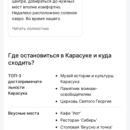
центре, добираться до нужных
мест вполне комфортно.
Недалеко расположено соленое
озеро. Во время нашего
проживания, была тишина,
Читать полностью
особенно по вечерам, видимо
: Персона
постояльцев немного. Номер
уютный, предоставляют
необходимый минимум средств
личной гигиены. К сожалению
Где остановиться в Карасуке и куда
щеток и пасты не было. Есть
сходить?
отдельная кухня, при желании
всегда можно организовать
ТОП-3
Музей истории и культуры
легкий перекус или приготовить
достопримечате
Карасука
что-то посерьезней. Цена/
льности
качество на уровне
Памятник воинам-
Карасука
освободителям
Церковь Святого Георгия
Вкусные места
Кафе 'Уют'
Ресторан 'Сибирь'
Столовая 'Вкусно и точка'