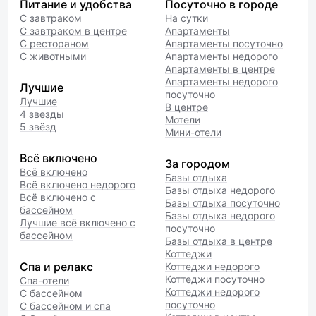
Питание и удобства
Посуточно в городе
С завтраком
На сутки
С завтраком в центре
Апартаменты
С рестораном
Апартаменты посуточно
С животными
Апартаменты недорого
Апартаменты в центре
Апартаменты недорого
Лучшие
посуточно
Лучшие
В центре
4 звезды
Мотели
5 звёзд
Мини-отели
Всё включено
За городом
Всё включено
Базы отдыха
Всё включено недорого
Базы отдыха недорого
Всё включено с
Базы отдыха посуточно
бассейном
Базы отдыха недорого
Лучшие всё включено с
посуточно
бассейном
Базы отдыха в центре
Коттеджи
Спа и релакс
Коттеджи недорого
Коттеджи посуточно
Спа-отели
Коттеджи недорого
С бассейном
посуточно
С бассейном и спа