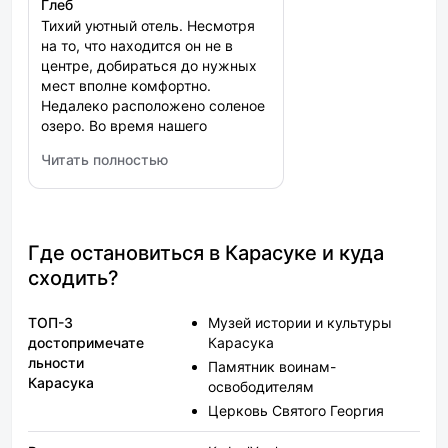
Глеб
Тихий уютный отель. Несмотря
на то, что находится он не в
центре, добираться до нужных
мест вполне комфортно.
Недалеко расположено соленое
озеро. Во время нашего
проживания, была тишина,
Читать полностью
особенно по вечерам, видимо
: Персона
постояльцев немного. Номер
уютный, предоставляют
необходимый минимум средств
личной гигиены. К сожалению
Где остановиться в Карасуке и куда
щеток и пасты не было. Есть
сходить?
отдельная кухня, при желании
всегда можно организовать
ТОП-3
Музей истории и культуры
легкий перекус или приготовить
достопримечате
Карасука
что-то посерьезней. Цена/
льности
качество на уровне
Памятник воинам-
Карасука
освободителям
Церковь Святого Георгия