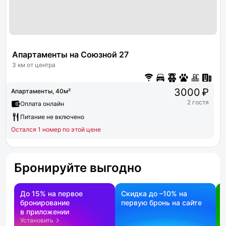
Апартаменты на Союзной 27
3 км от центра
3000 ₽
Апартаменты, 40м²
2 гостя
Оплата онлайн
Питание не включено
Остался 1 номер по этой цене
Бронируйте выгодно
До 15% на первое
Скидка до –10% на
бронирование
первую бронь на сайте
н
в приложении
о
Установить