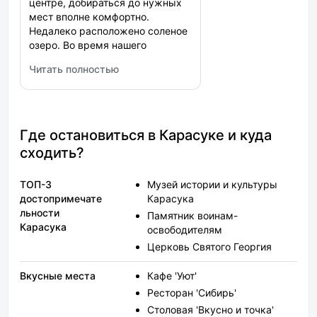
центре, добираться до нужных
мест вполне комфортно.
Недалеко расположено соленое
озеро. Во время нашего
проживания, была тишина,
Читать полностью
особенно по вечерам, видимо
: Персона
постояльцев немного. Номер
уютный, предоставляют
необходимый минимум средств
личной гигиены. К сожалению
Где остановиться в Карасуке и куда
щеток и пасты не было. Есть
сходить?
отдельная кухня, при желании
всегда можно организовать
ТОП-3
Музей истории и культуры
легкий перекус или приготовить
достопримечате
Карасука
что-то посерьезней. Цена/
льности
качество на уровне
Памятник воинам-
Карасука
освободителям
Церковь Святого Георгия
Вкусные места
Кафе 'Уют'
Ресторан 'Сибирь'
Столовая 'Вкусно и точка'