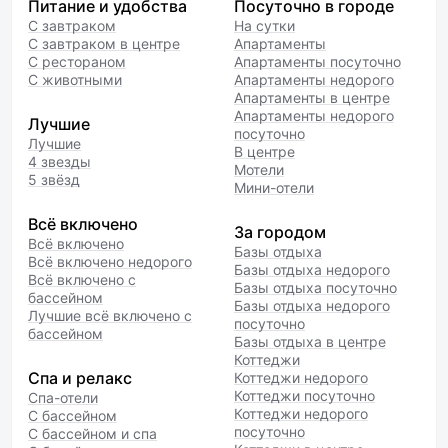
Питание и удобства
Посуточно в городе
С завтраком
На сутки
С завтраком в центре
Апартаменты
С рестораном
Апартаменты посуточно
С животными
Апартаменты недорого
Апартаменты в центре
Апартаменты недорого
Лучшие
посуточно
Лучшие
В центре
4 звезды
Мотели
5 звёзд
Мини-отели
Всё включено
За городом
Всё включено
Базы отдыха
Всё включено недорого
Базы отдыха недорого
Всё включено с
Базы отдыха посуточно
бассейном
Базы отдыха недорого
Лучшие всё включено с
посуточно
бассейном
Базы отдыха в центре
Коттеджи
Спа и релакс
Коттеджи недорого
Коттеджи посуточно
Спа-отели
Коттеджи недорого
С бассейном
посуточно
С бассейном и спа