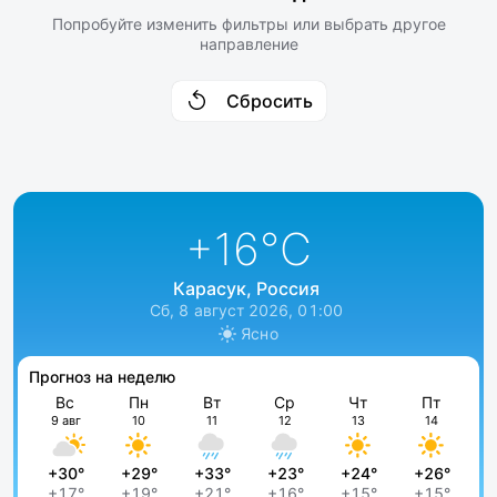
Попробуйте изменить фильтры или выбрать другое
направление
Сбросить
+16
°C
Карасук, Россия
Сб, 8 август 2026, 01:00
Ясно
Прогноз на неделю
Вс
Пн
Вт
Ср
Чт
Пт
9 авг
10
11
12
13
14
+30°
+29°
+33°
+23°
+24°
+26°
+17°
+19°
+21°
+16°
+15°
+15°