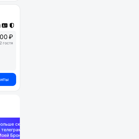
00 ₽
2 гостя
анты
Больше скидок —
 телеграм-канале
Моей Брони