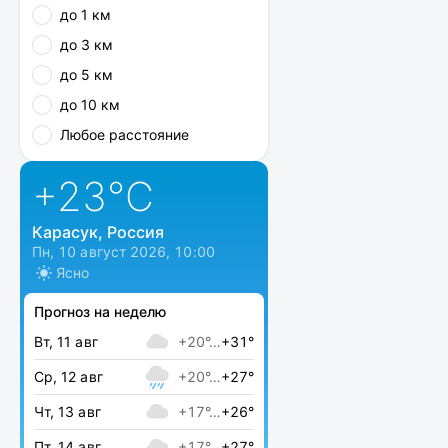
до 1 км
до 3 км
до 5 км
до 10 км
Любое расстояние
+23
°C
Карасук, Россия
Пн, 10 август 2026, 10:00
Ясно
Прогноз на неделю
Вт, 11 авг
+20°…
+31°
Ср, 12 авг
+20°…
+27°
Чт, 13 авг
+17°…
+26°
Пт, 14 авг
+17°…
+27°