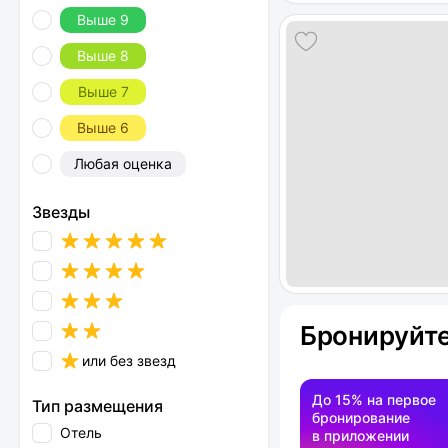
Выше 9
Выше 8
Выше 7
Выше 6
Любая оценка
Звезды
Бронируйте
или без звезд
До 15% на первое
Тип размещения
бронирование
Отель
в приложении