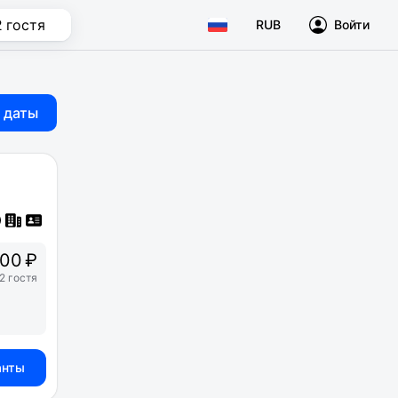
2 гостя
RUB
Войти
 даты
00 ₽
2 гостя
анты