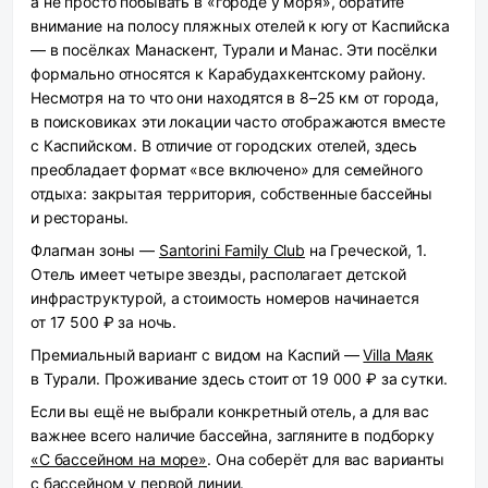
а не просто побывать в «городе у моря», обратите
внимание на полосу пляжных отелей к югу от Каспийска
— в посёлках Манаскент, Турали и Манас. Эти посёлки
формально относятся к Карабудахкентскому району.
Несмотря на то что они находятся в 8–25 км от города,
в поисковиках эти локации часто отображаются вместе
с Каспийском. В отличие от городских отелей, здесь
преобладает формат «все включено» для семейного
отдыха: закрытая территория, собственные бассейны
и рестораны.
Флагман зоны —
Santorini Family Club
на Греческой, 1.
Отель имеет четыре звезды, располагает детской
инфраструктурой, а стоимость номеров начинается
от 17 500 ₽ за ночь.
Премиальный вариант с видом на Каспий —
Villa Маяк
в Турали. Проживание здесь стоит от 19 000 ₽ за сутки.
Если вы ещё не выбрали конкретный отель, а для вас
важнее всего наличие бассейна, загляните в подборку
«С бассейном на море»
. Она соберёт для вас варианты
с бассейном у первой линии.