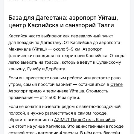
База для Дагестана: аэропорт Уйташ,
центр Каспийска и санаторий Талги
Каспийск часто выбирают как перевалочный пункт
для поездки по Дагестану. От Каспийска до аэропорта
Махачкала (Уйташ) — около 5–9 км. Аэропорт
фактически находится на территории Каспийска. Отсюда
легко выехать на трассы, которые ведут к Сулакскому
каньону, Гунибу и Дербенту.
Если вы прилетаете ночным рейсом или улетаете рано
утром, самый простой вариант — остановиться в
Отеле
Аэропорт
прямо у терминала Уйташа. Стоимость
проживания — от 2 500 ₽ за сутки.
Если не хочется ночевать рядом с взлётно‑посадочной
полосой, а нужно разместиться в самом городе,
обратите внимание на
AZIMUT Парк Отель Каспийск
.
Он стоит на улице Халилова. Это единственный в городе
сетевой отель категории 4 звезды. В нём есть бассейн,