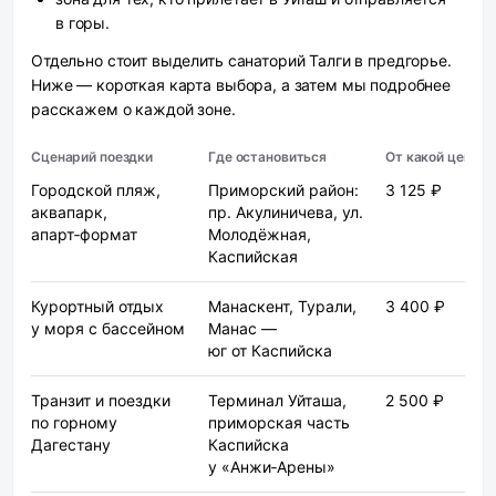
в горы.
Отдельно стоит выделить санаторий Талги в предгорье.
Ниже — короткая карта выбора, а затем мы подробнее
расскажем о каждой зоне.
Сценарий поездки
Где остановиться
От какой цены
Городской пляж,
Приморский район:
3 125 ₽
аквапарк,
пр. Акулиничева, ул.
апарт‑формат
Молодёжная,
Каспийская
Курортный отдых
Манаскент, Турали,
3 400 ₽
у моря с бассейном
Манас —
юг от Каспийска
Транзит и поездки
Терминал Уйташа,
2 500 ₽
по горному
приморская часть
Дагестану
Каспийска
у «Анжи‑Арены»