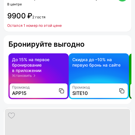
В центре
9900 ₽
2 гостя
Остался 1 номер по этой цене
Бронируйте выгодно
До 15% на первое
Скидка до –10% на
бронирование
первую бронь на сайте
н
в приложении
о
Установить
Промокод
Промокод
П
APP15
SITE10