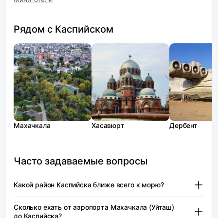
Рядом с Каспийском
Махачкала
Хасавюрт
Дербент
Часто задаваемые вопросы
Какой район Каспийска ближе всего к морю?
Приморский район находится на севере
Сколько ехать от аэропорта Махачкала (Уйташ)
(северо‑востоке) города, у берега Каспийского моря.
до Каспийска?