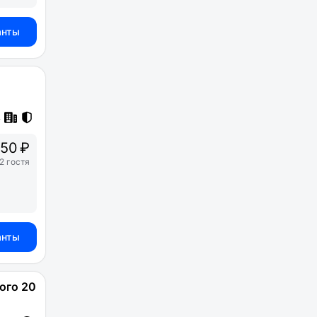
анты
50 ₽
2 гостя
анты
ого 20