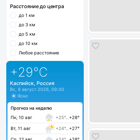
Расстояние до центра
до 1 км
до 3 км
до 5 км
до 10 км
Любое расстояние
+29
°C
Каспийск, Россия
Вс, 9 август 2026, 09:00
Ясно
Прогноз на неделю
Пн, 10 авг
+25°…
+28°
Вт, 11 авг
+24°…
+27°
Ср, 12 авг
+24°…
+28°