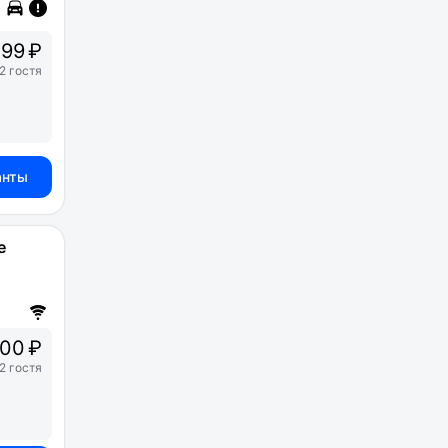
99 ₽
2 гостя
анты
е
00 ₽
2 гостя