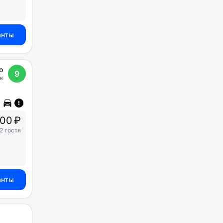
анты
о
9
в
00 ₽
2 гостя
анты