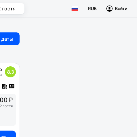
2 гостя
RUB
Войти
 даты
о
8.3
в
00 ₽
2 гостя
анты