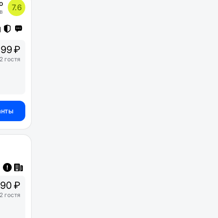
о
7.6
в
99 ₽
2 гостя
анты
90 ₽
2 гостя