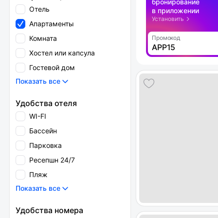
бронирование
Отель
в приложении
Установить
Апартаменты
Комната
Промокод
APP15
Хостел или капсула
Гостевой дом
Показать все
Удобства отеля
WI-FI
Бассейн
Парковка
Ресепшн 24/7
Пляж
Показать все
Удобства номера