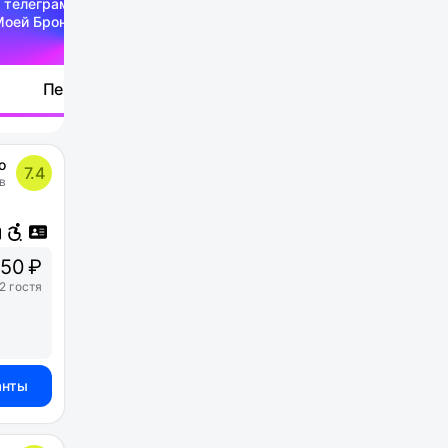
 телеграм-канале
Моей Брони
Перейти
о
7.4
в
50 ₽
2 гостя
анты