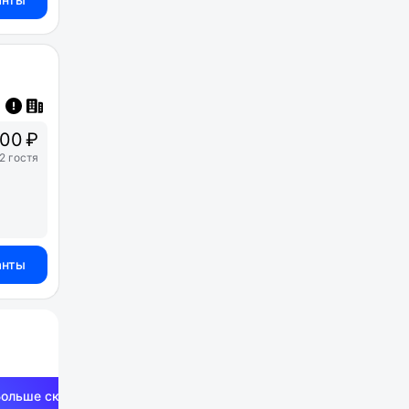
00 ₽
2 гостя
анты
Больше скидок —