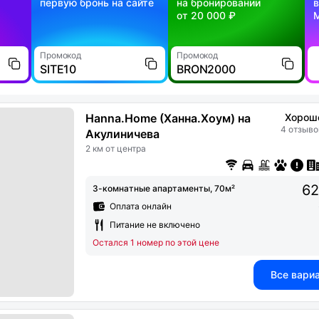
первую бронь на сайте
на бронировании
в
от 20 000 ₽
Промокод
Промокод
SITE10
BRON2000
Hanna.Home (Ханна.Хоум) на
Хорош
4 отзыво
Акулиничева
2 км от центра
62
3-комнатные апартаменты, 70м²
Оплата онлайн
Питание не включено
Остался 1 номер по этой цене
Все вари