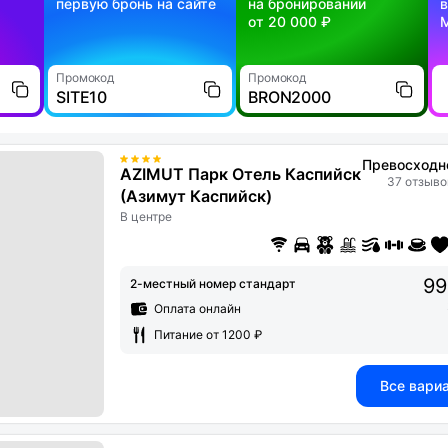
первую бронь на сайте
на бронировании
в
от 20 000 ₽
Промокод
Промокод
SITE10
BRON2000
Превосходн
AZIMUT Парк Отель Каспийск
37 отзыво
(Азимут Каспийск)
В центре
99
2-местный номер стандарт
Оплата онлайн
Питание от 1200 ₽
Все вари