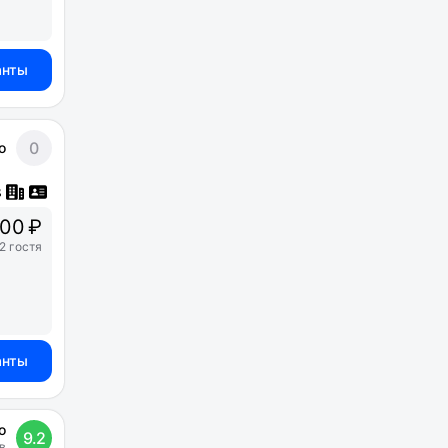
анты
0
о
00 ₽
2 гостя
анты
о
9.2
в