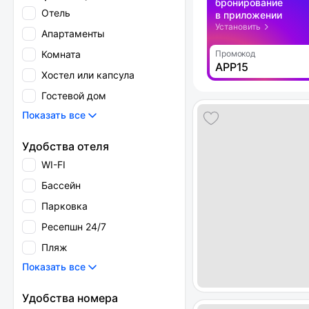
бронирование
Отель
в приложении
Установить
Апартаменты
Комната
Промокод
APP15
Хостел или капсула
Гостевой дом
Показать все
Удобства отеля
WI-FI
Бассейн
Парковка
Ресепшн 24/7
Пляж
Показать все
Удобства номера