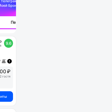
 телеграм-канале
Моей Брони
Перейти
о
9.6
в
00 ₽
2 гостя
анты