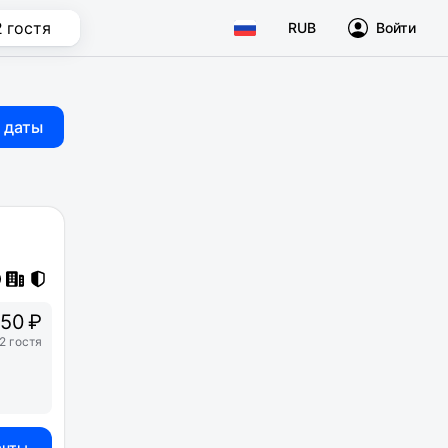
2 гостя
RUB
Войти
 даты
50 ₽
2 гостя
анты