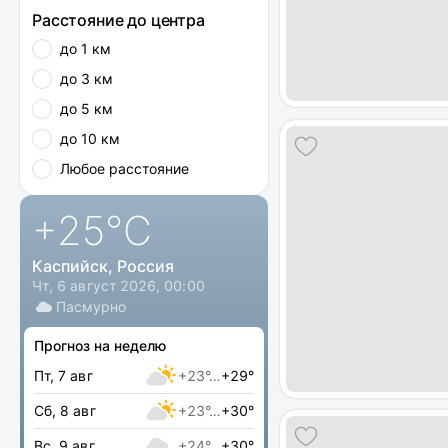
Расстояние до центра
до 1 км
до 3 км
до 5 км
до 10 км
Любое расстояние
+25
°C
Каспийск, Россия
Чт, 6 август 2026, 00:00
Пасмурно
Прогноз на неделю
Пт, 7 авг
+23°…
+29°
Сб, 8 авг
+23°…
+30°
Вс, 9 авг
+24°…
+30°