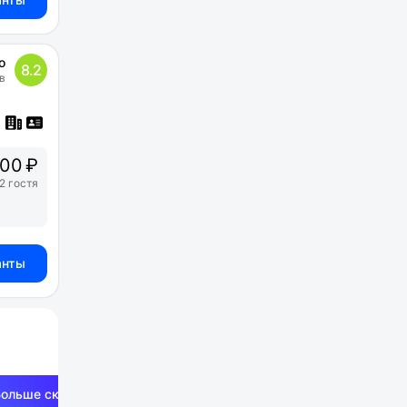
о
8.2
в
00 ₽
2 гостя
анты
Больше скидок —