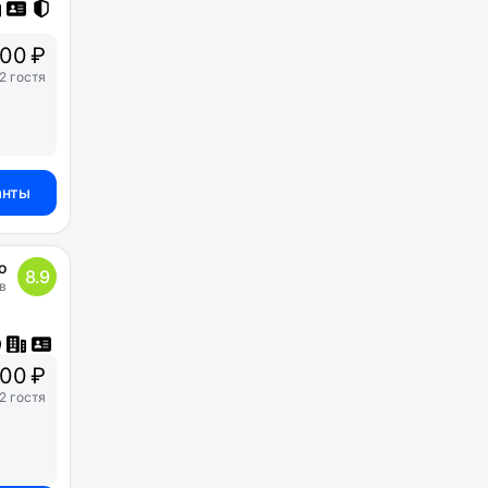
00 ₽
2 гостя
анты
о
8.9
в
800 ₽
2 гостя