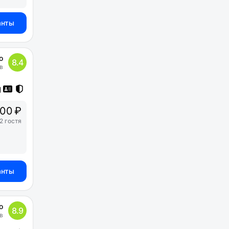
анты
о
8.4
в
00 ₽
2 гостя
анты
о
8.9
в