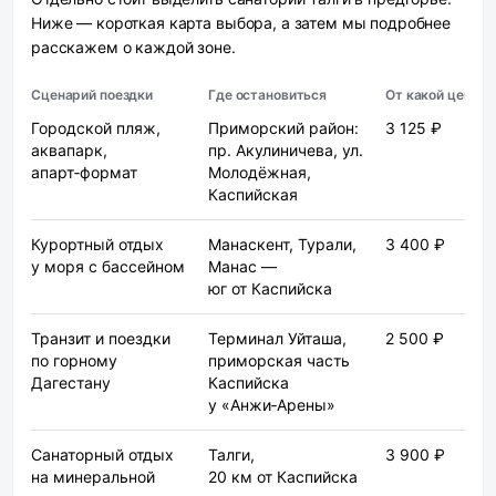
Ниже — короткая карта выбора, а затем мы подробнее
расскажем о каждой зоне.
Сценарий поездки
Где остановиться
От какой цены
Городской пляж,
Приморский район:
3 125 ₽
аквапарк,
пр. Акулиничева, ул.
апарт‑формат
Молодёжная,
Каспийская
Курортный отдых
Манаскент, Турали,
3 400 ₽
у моря с бассейном
Манас —
юг от Каспийска
Транзит и поездки
Терминал Уйташа,
2 500 ₽
по горному
приморская часть
Дагестану
Каспийска
у «Анжи‑Арены»
Санаторный отдых
Талги,
3 900 ₽
на минеральной
20 км от Каспийска