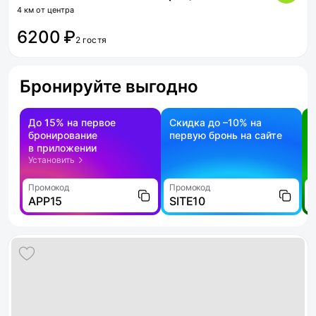
4 км от центра
6200 ₽
2 гостя
Бронируйте выгодно
До 15% на первое
Скидка до –10% на
бронирование
первую бронь на сайте
н
в приложении
о
Установить
Промокод
Промокод
П
APP15
SITE10