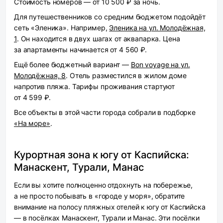
Стоимость номеров — от 10 500 ₽ за ночь.
Для путешественников со средним бюджетом подойдёт
сеть «Эленика». Например,
Эленика на ул. Молодёжная,
1
. Он находится в двух шагах от аквапарка. Цена
за апартаменты начинается от 4 560 ₽.
Ещё более бюджетный вариант —
Bon voyage на ул.
Молодёжная, 8
. Отель разместился в жилом доме
напротив пляжа. Тарифы проживания стартуют
от 4 599 ₽.
Все объекты в этой части города собрали в подборке
«На море»
.
Курортная зона к югу от Каспийска:
Манаскент, Турали, Манас
Если вы хотите полноценно отдохнуть на побережье,
а не просто побывать в «городе у моря», обратите
внимание на полосу пляжных отелей к югу от Каспийска
— в посёлках Манаскент, Турали и Манас. Эти посёлки