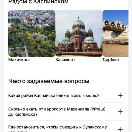
Рядом с Каспийском
Махачкала
Хасавюрт
Дербент
Часто задаваемые вопросы
Какой район Каспийска ближе всего к морю?
Приморский район находится на севере
Сколько ехать от аэропорта Махачкала (Уйташ)
(северо‑востоке) города, у берега Каспийского моря.
до Каспийска?
От него до пляжа и аквапарка можно дойти за 5–10
минут пешком. Основные адреса: проспект
Аэропорт Уйташ разместился южнее Каспийска,
Где остановиться, чтобы съездить к Сулакскому
Акулиничева, а также улицы Молодёжная, Каспийская
в Карабудахкентском районе (в 4 км к югу