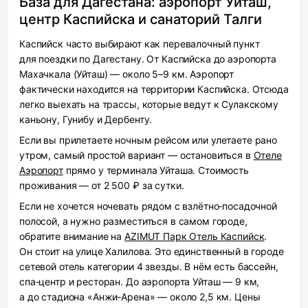
База для Дагестана: аэропорт Уйташ,
центр Каспийска и санаторий Талги
Каспийск часто выбирают как перевалочный пункт
для поездки по Дагестану. От Каспийска до аэропорта
Махачкала (Уйташ) — около 5–9 км. Аэропорт
фактически находится на территории Каспийска. Отсюда
легко выехать на трассы, которые ведут к Сулакскому
каньону, Гунибу и Дербенту.
Если вы прилетаете ночным рейсом или улетаете рано
утром, самый простой вариант — остановиться в
Отеле
Аэропорт
прямо у терминала Уйташа. Стоимость
проживания — от 2 500 ₽ за сутки.
Если не хочется ночевать рядом с взлётно‑посадочной
полосой, а нужно разместиться в самом городе,
обратите внимание на
AZIMUT Парк Отель Каспийск
.
Он стоит на улице Халилова. Это единственный в городе
сетевой отель категории 4 звезды. В нём есть бассейн,
спа‑центр и ресторан. До аэропорта Уйташ — 9 км,
а до стадиона «Анжи‑Арена» — около 2,5 км. Цены