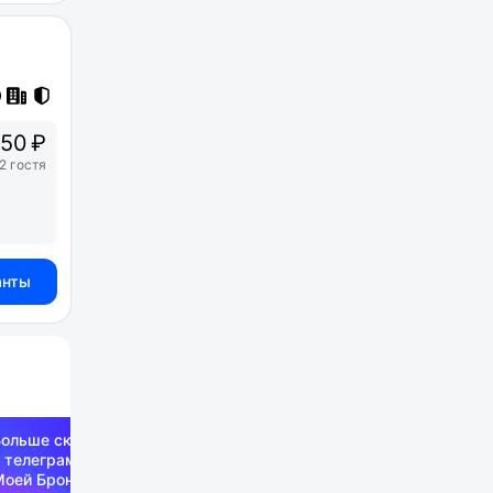
50 ₽
2 гостя
анты
Больше скидок —
 телеграм-канале
Моей Брони