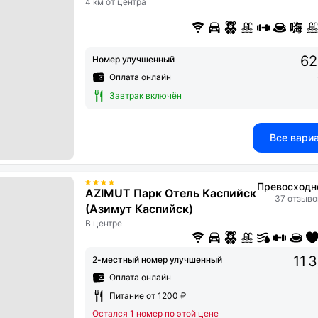
4 км от центра
62
Номер улучшенный
Оплата онлайн
Завтрак включён
Все вари
Превосходн
AZIMUT Парк Отель Каспийск
37 отзыво
(Азимут Каспийск)
В центре
11 
2-местный номер улучшенный
Оплата онлайн
Питание от 1200 ₽
Остался 1 номер по этой цене