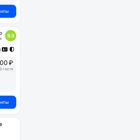
анты
о
8.9
в
00 ₽
2 гостя
анты
е