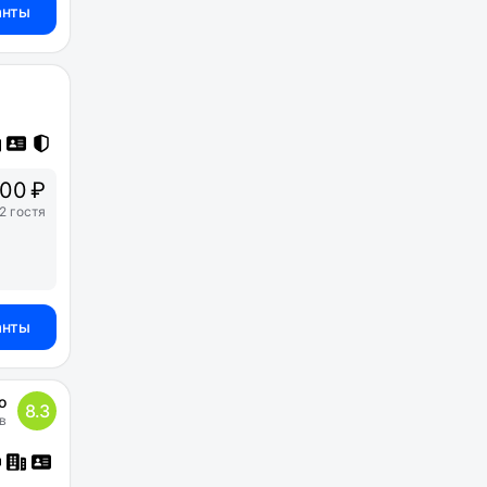
анты
500 ₽
2 гостя
анты
о
8.3
в