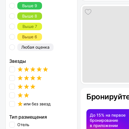
Выше 9
Выше 8
Выше 7
Выше 6
Любая оценка
Звезды
Бронируйте
или без звезд
До 15% на первое
Тип размещения
бронирование
Отель
в приложении