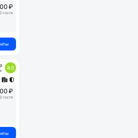
00 ₽
2 гостя
анты
о
8.5
в
00 ₽
2 гостя
анты