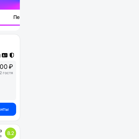
Перейти
00 ₽
2 гостя
анты
о
8.2
в