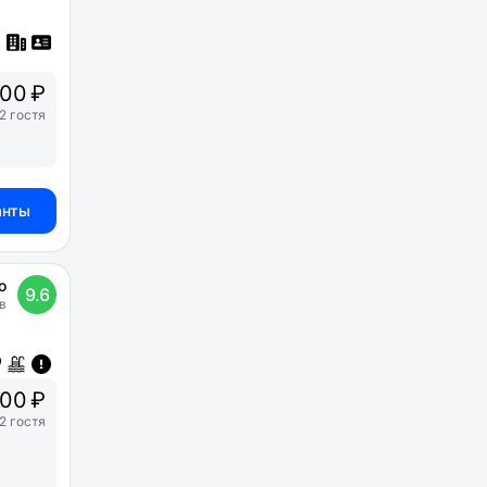
00 ₽
2 гостя
анты
о
9.6
в
300 ₽
2 гостя