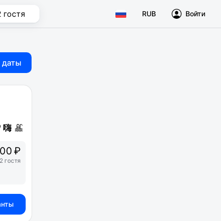
2 гостя
RUB
Войти
 даты
00 ₽
2 гостя
анты