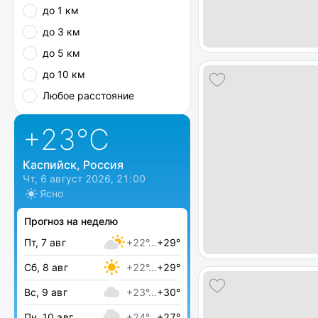
до 1 км
до 3 км
до 5 км
до 10 км
Любое расстояние
+23
°C
Каспийск, Россия
Чт, 6 август 2026, 21:00
Ясно
Прогноз на неделю
Пт, 7 авг
+22°…
+29°
Сб, 8 авг
+22°…
+29°
Вс, 9 авг
+23°…
+30°
Пн, 10 авг
+24°…
+27°