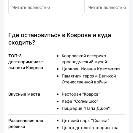
ремонт обновляется регулярно,
авто, там работают к
Читать полностью
Читать полностью
что за чистотой следят. Есть
оплате номеров, я сч
: Vladresort: Олимпия Делюкс
: Гостинично-развле
свой кухонный уголок, что
завышены цены, так 
позволяет самостоятельно
условия на среднем 
готовить еду для своего
семейства.
Где остановиться в Коврове и куда
сходить?
ТОП-3
Ковровский историко-
достопримечате
краеведческий музей
льности Коврова
Церковь Иоанна Крестителя
Памятник героям Великой
Отечественной войны
Вкусные места
Ресторан "Ковров"
Кафе "Солнышко"
Пиццерия "Папа Джон"
Развлечения для
Детский парк "Сказка"
ребенка
Центр детского творчества