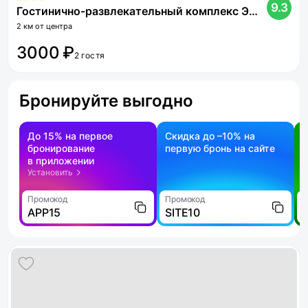
9.3
Гостинично-развлекательный комплекс Эльотель
2 км от центра
3000 ₽
2 гостя
Бронируйте выгодно
До 15% на первое
Скидка до –10% на
бронирование
первую бронь на сайте
н
в приложении
о
Установить
Промокод
Промокод
П
APP15
SITE10