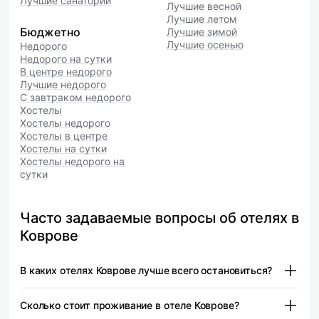
Лучшие санатории
Лучшие весной
Лучшие летом
Бюджетно
Лучшие зимой
Лучшие осенью
Недорого
Недорого на сутки
В центре недорого
Лучшие недорого
С завтраком недорого
Хостелы
Хостелы недорого
Хостелы в центре
Хостелы на сутки
Хостелы недорого на
сутки
Часто задаваемые вопросы об отелях в
Коврове
В каких отелях Коврове лучше всего остановиться?
Доброград Lake (Лэйк) (4 звезды) — от 13 500 ₽
Сколько стоит проживание в отеле Коврове?
Vladresort: Smart Life DeLuxe (Владресорт Смарт Лайф