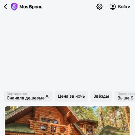
Войти
Сортировка
Оценка го
Цена за ночь
Звёзды
Сначала дешевые
Выше 9