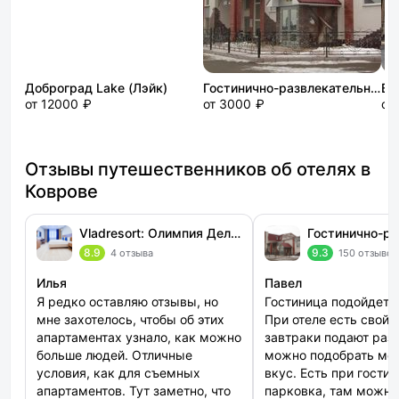
Доброград Lake (Лэйк)
Гостинично-развлекательный комплекс Эльотель
Ви
от 12000 ₽
от 3000 ₽
от
Отзывы путешественников об отелях в
Коврове
Vladresort: Олимпия Делюкс
8.9
9.3
4 отзыва
150 отзывов
Илья
Павел
Я редко оставляю отзывы, но
Гостиница подойдет д
мне захотелось, чтобы об этих
При отеле есть свой 
апартаментах узнало, как можно
завтраки подают разн
больше людей. Отличные
можно подобрать мен
условия, как для съемных
вкус. Есть при гости
апартаментов. Тут заметно, что
парковка, там можно