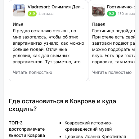
Vladresort: Олимпия Делюкс
8.9
9.3
4 отзыва
150 отзывов
Илья
Павел
Я редко оставляю отзывы, но
Гостиница подойдет д
мне захотелось, чтобы об этих
При отеле есть свой 
апартаментах узнало, как можно
завтраки подают разн
больше людей. Отличные
можно подобрать мен
условия, как для съемных
вкус. Есть при гости
апартаментов. Тут заметно, что
парковка, там можно
ремонт обновляется регулярно,
авто, там работают к
Читать полностью
Читать полностью
что за чистотой следят. Есть
оплате номеров, я сч
: Vladresort: Олимпия Делюкс
: Гостинично-развле
свой кухонный уголок, что
завышены цены, так 
позволяет самостоятельно
условия на среднем 
готовить еду для своего
семейства.
Где остановиться в Коврове и куда
сходить?
ТОП-3
Ковровский историко-
достопримечате
краеведческий музей
льности Коврова
Церковь Иоанна Крестителя