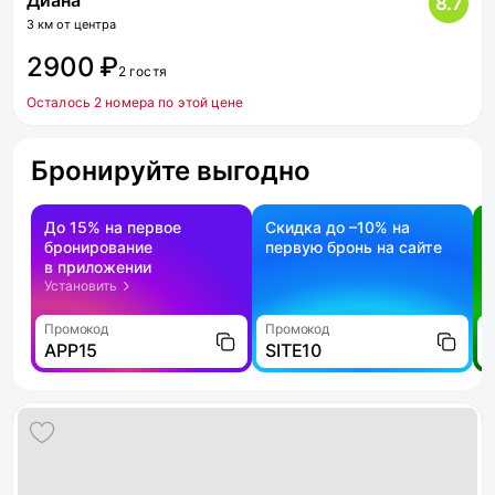
Диана
8.7
3 км от центра
2900 ₽
2 гостя
Осталось 2 номера по этой цене
Бронируйте выгодно
До 15% на первое
Скидка до –10% на
бронирование
первую бронь на сайте
н
в приложении
о
Установить
Промокод
Промокод
П
APP15
SITE10