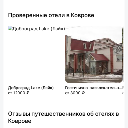
Проверенные отели в Коврове
Доброград Lake (Лэйк)
Гостинично-развлекательный комплекс Эльотель
Ви
от 12000 ₽
от 3000 ₽
от
Отзывы путешественников об отелях в
Коврове