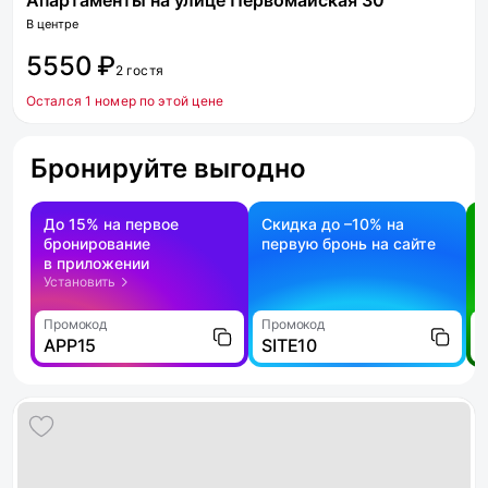
Апартаменты на улице Первомайская 30
В центре
5550 ₽
2 гостя
Остался 1 номер по этой цене
Бронируйте выгодно
До 15% на первое
Скидка до –10% на
бронирование
первую бронь на сайте
н
в приложении
о
Установить
Промокод
Промокод
П
APP15
SITE10