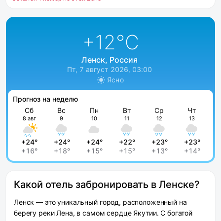
+12
°C
Ленск, Россия
Пт, 7 август 2026, 03:00
Ясно
Прогноз на неделю
Сб
Вс
Пн
Вт
Ср
Чт
8 авг
9
10
11
12
13
+24°
+24°
+24°
+22°
+23°
+23°
+16°
+18°
+15°
+15°
+13°
+14°
Какой отель забронировать в Ленске?
Ленск — это уникальный город, расположенный на
берегу реки Лена, в самом сердце Якутии. С богатой