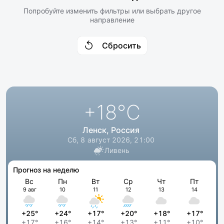
Попробуйте изменить фильтры или выбрать другое
направление
Сбросить
+18
°C
Ленск, Россия
Сб, 8 август 2026, 21:00
Ливень
Прогноз на неделю
Вс
Пн
Вт
Ср
Чт
Пт
9 авг
10
11
12
13
14
+25°
+24°
+17°
+20°
+18°
+17°
+17°
+16°
+14°
+13°
+11°
+10°