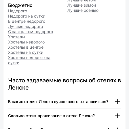
Бюджетно
Лучшие зимой
Лучшие осенью
Недорого
Недорого на сутки
В центре недорого
Лучшие недорого
С завтраком недорого
Хостелы
Хостелы недорого
Хостелы в центре
Хостелы на сутки
Хостелы недорого на
сутки
Часто задаваемые вопросы об отелях в
Ленске
В каких отелях Ленска лучше всего остановиться?
Лена — от 7 280 ₽
Сколько стоит проживание в отеле Ленска?
При выборе отеля в Ленске стоит обратить внимание на
местоположение и доступные удобства. Некоторые
Лена — от 7 280 ₽