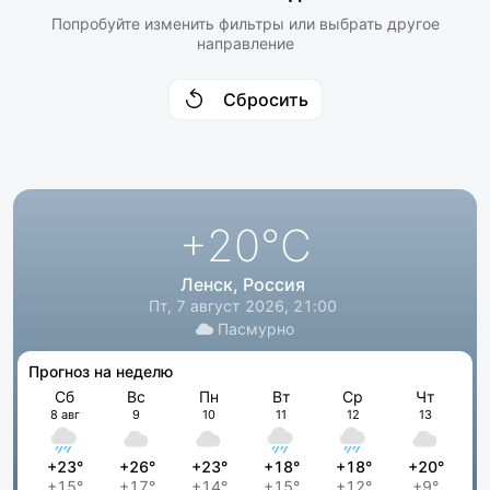
Попробуйте изменить фильтры или выбрать другое
направление
Сбросить
+20
°C
Ленск, Россия
Пт, 7 август 2026, 21:00
Пасмурно
Прогноз на неделю
Сб
Вс
Пн
Вт
Ср
Чт
8 авг
9
10
11
12
13
+23°
+26°
+23°
+18°
+18°
+20°
+15°
+17°
+14°
+15°
+12°
+9°