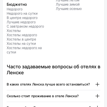
Бюджетно
Лучшие зимой
Лучшие осенью
Недорого
Недорого на сутки
В центре недорого
Лучшие недорого
С завтраком недорого
Хостелы
Хостелы недорого
Хостелы в центре
Хостелы на сутки
Хостелы недорого на
сутки
Часто задаваемые вопросы об отелях в
Ленске
В каких отелях Ленска лучше всего остановиться?
Лена — от 7 280 ₽
Сколько стоит проживание в отеле Ленска?
При выборе отеля в Ленске стоит обратить внимание на
местоположение и доступные удобства. Некоторые
Лена — от 7 280 ₽