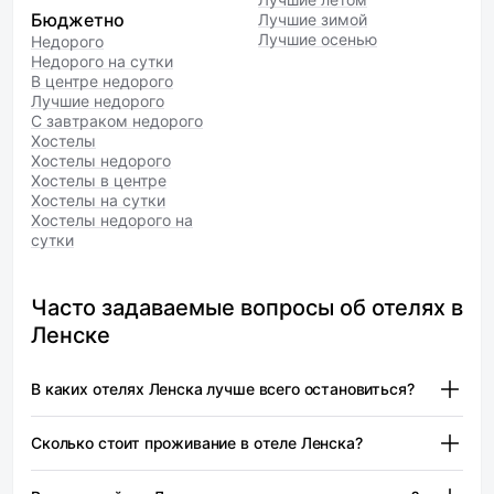
Бюджетно
Лучшие зимой
Лучшие осенью
Недорого
Недорого на сутки
В центре недорого
Лучшие недорого
С завтраком недорого
Хостелы
Хостелы недорого
Хостелы в центре
Хостелы на сутки
Хостелы недорого на
сутки
Часто задаваемые вопросы об отелях в
Ленске
В каких отелях Ленска лучше всего остановиться?
Лена — от 7 280 ₽
Сколько стоит проживание в отеле Ленска?
При выборе отеля в Ленске стоит обратить внимание на
местоположение и доступные удобства. Некоторые
Лена — от 7 280 ₽