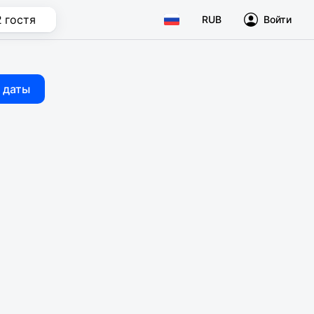
2 гостя
RUB
Войти
 даты