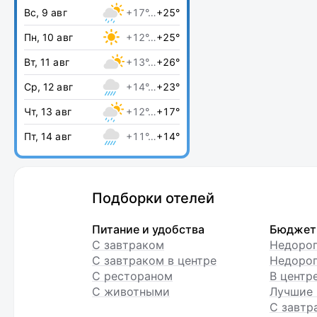
Вс, 9 авг
+17°…
+25°
Пн, 10 авг
+12°…
+25°
Вт, 11 авг
+13°…
+26°
Ср, 12 авг
+14°…
+23°
Чт, 13 авг
+12°…
+17°
Пт, 14 авг
+11°…
+14°
Подборки отелей
Питание и удобства
Бюджет
С завтраком
Недоро
С завтраком в центре
Недорог
С рестораном
В центр
С животными
Лучшие 
С завтр